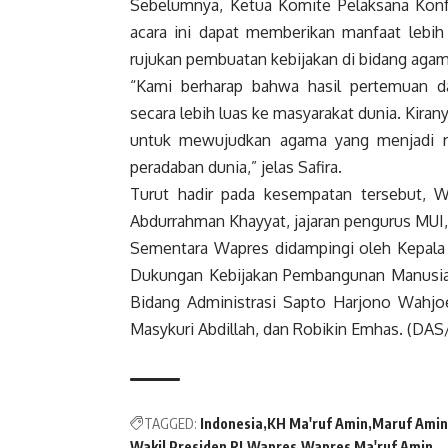
Sebelumnya, Ketua Komite Pelaksana Konfe
acara ini dapat memberikan manfaat lebih
rujukan pembuatan kebijakan di bidang agam
“Kami berharap bahwa hasil pertemuan da
secara lebih luas ke masyarakat dunia. Kiran
untuk mewujudkan agama yang menjadi r
peradaban dunia,” jelas Safira.
Turut hadir pada kesempatan tersebut, W
Abdurrahman Khayyat, jajaran pengurus MUI,
Sementara
Wapres
didampingi oleh Kepala
Dukungan Kebijakan Pembangunan Manusia
Bidang Administrasi Sapto Harjono Wahjoe
Masykuri Abdillah, dan Robikin Emhas. (DA
TAGGED:
Indonesia
KH Ma'ruf Amin
Maruf Amin
Wakil Presiden RI
Wapres
Wapres Ma'ruf Amin