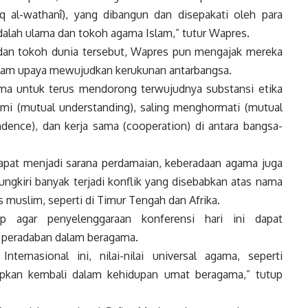
q al-wathanî), yang dibangun dan disepakati oleh para
adalah ulama dan tokoh agama Islam,” tutur
Wapres
.
 dan tokoh dunia tersebut,
Wapres
pun mengajak mereka
alam upaya mewujudkan kerukunan antarbangsa.
ma untuk terus mendorong terwujudnya substansi etika
hami (mutual understanding), saling menghormati (mutual
ndence), dan kerja sama (cooperation) di antara bangsa-
pat menjadi sarana perdamaian, keberadaan agama juga
ungkiri banyak terjadi konflik yang disebabkan atas nama
 muslim, seperti di Timur Tengah dan Afrika.
p agar penyelenggaraan konferensi hari ini dapat
 peradaban dalam beragama.
ternasional ini, nilai-nilai universal agama, seperti
pkan kembali dalam kehidupan umat beragama,” tutup