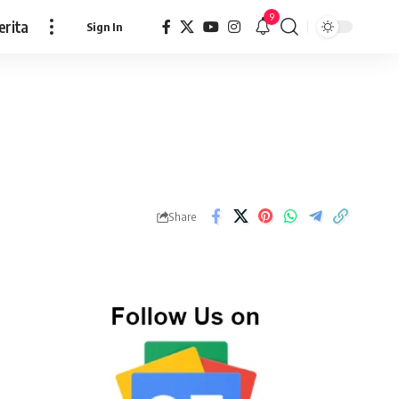
9
erita
Sign In
Share