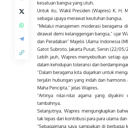
kesatuan bangsa yang utuh.
Untuk itu,
Wakil Presiden
(
Wapres
) K. H. 
sebagai upaya merawat keutuhan bangsa.
“Melalui manajemen moderasi beragama d
dirawat demi kelanggengan bangsa,” ujar
Wa
dan Peradaban” Majelis Ulama
Indonesia
(MU
Gatot Subroto, Jakarta Pusat, Senin (22/05/
Lebih jauh,
Wapres
menyebutkan setiap aja
dalam kehidupan toleransi dan berdampinga
“Dalam beragama kita diajarkan untuk meng
terjalin hubungan yang indah dan harmoni
Maha Pencipta,” jelas
Wapres
.
“Artinya nilai-nilai agama yang diyakin
tambahnya.
Selanjutnya,
Wapres
mengungkapkan bahwa 
tak lepas dari kontribusi para para ulama d
“Sebagaimana saya sampaikan di berbagai