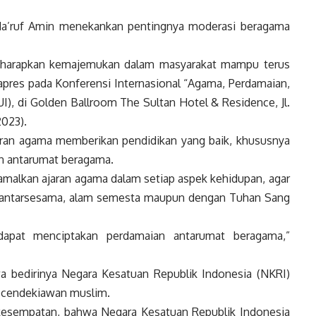
Ma’ruf Amin menekankan pentingnya moderasi beragama
iharapkan kemajemukan dalam masyarakat mampu terus
pres
pada Konferensi Internasional “Agama, Perdamaian,
I), di Golden Ballroom The Sultan Hotel & Residence, Jl.
2023).
ran agama memberikan pendidikan yang baik, khususnya
n antarumat beragama.
amalkan ajaran agama dalam setiap aspek kehidupan, agar
s antarsesama, alam semesta maupun dengan Tuhan Sang
i dapat menciptakan perdamaian antarumat beragama,”
bedirinya Negara Kesatuan Republik
Indonesia
(NKRI)
an cendekiawan muslim.
 kesempatan, bahwa Negara Kesatuan Republik
Indonesia