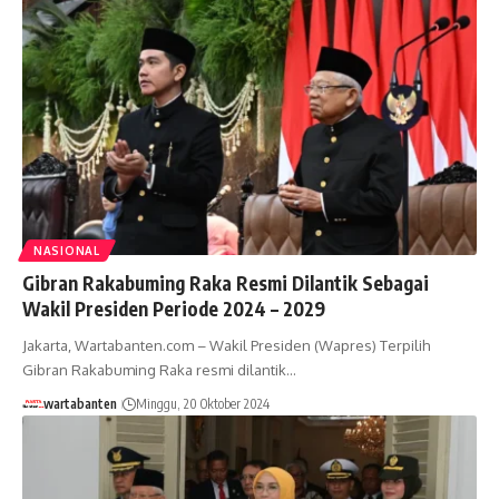
NASIONAL
Gibran Rakabuming Raka Resmi Dilantik Sebagai
Wakil Presiden Periode 2024 – 2029
Jakarta, Wartabanten.com – Wakil Presiden (Wapres) Terpilih
Gibran Rakabuming Raka resmi dilantik…
wartabanten
Minggu, 20 Oktober 2024