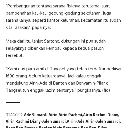
“Pembangunan tentang sarana fisiknya terutama jalan,
pembenahan kali-kali, gedung-gedung sekolahan. Juga
sarana lainya, seperti kantor kelurahan, kecamatan itu sudah
kita rasakan,” paparnya.
Maka dari itu, lanjut Sartono, dukungan ini pun sudah
selayaknya diberikan kembali kepada kedua paslon
tersebut.
“Kami dari para amil di Tangsel yang telah terdaftar berkisar
1600 orang, belum keluarganya. Jadi kalau enggak
mendukung Airin-Ade di Banten dan Benyamin-Pilar di
Tangsel tuh enggak lazim tentunya,” pungkasnya. (fid)
TAGGED:
Ade Sumardi
Airin
Airin Rachmi
Airin Rachmi Diany
Airin Rachmi Diany-Ade Sumardi
Airin-Ade
Airin-Ade Sumardi
Bang Ben
Banten
Banten Maju Bersama
Ben
Ben-Pilar