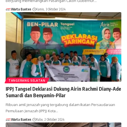
berjuang memenangkan Pasangan Calon Gubernur…
Warta Banten
Kamis, 3 Oktober 2024
TANGERANG SELATAN
IPPJ Tangsel Deklarasi Dukung Airin Rachmi Diany-Ade
Sumardi dan Benyamin-Pilar
Ribuan amil jenazah yang tergabung dalam Ikatan Persaudaraan
Pemuliaan Jenazah (IPPJ) Kota…
Warta Banten
Rabu, 2 Oktober 2024