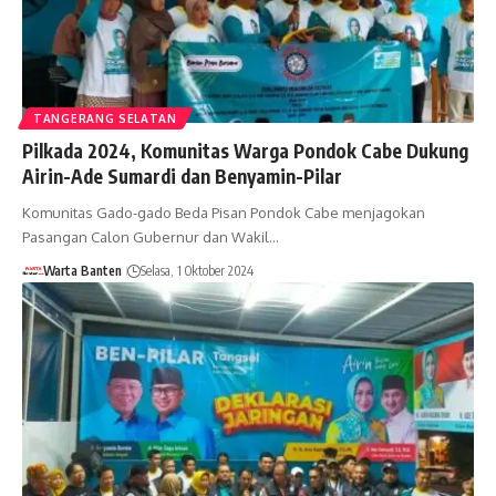
TANGERANG SELATAN
Pilkada 2024, Komunitas Warga Pondok Cabe Dukung
Airin-Ade Sumardi dan Benyamin-Pilar
Komunitas Gado-gado Beda Pisan Pondok Cabe menjagokan
Pasangan Calon Gubernur dan Wakil…
Warta Banten
Selasa, 1 Oktober 2024