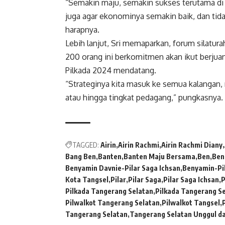
“Semakin maju, semakin sukses terutama di
juga agar ekonominya semakin baik, dan tid
harapnya.
Lebih lanjut, Sri memaparkan, forum silatur
200 orang ini berkomitmen akan ikut berj
Pilkada 2024 mendatang.
“Strateginya kita masuk ke semua kalangan, m
atau hingga tingkat pedagang,” pungkasnya. (
TAGGED:
Airin
Airin Rachmi
Airin Rachmi Diany
Bang Ben
Banten
Banten Maju Bersama
Ben
Ben
Benyamin Davnie-Pilar Saga Ichsan
Benyamin-Pi
Kota Tangsel
Pilar
Pilar Saga
Pilar Saga Ichsan
P
Pilkada Tangerang Selatan
Pilkada Tangerang S
Pilwalkot Tangerang Selatan
Pilwalkot Tangsel
Tangerang Selatan
Tangerang Selatan Unggul da