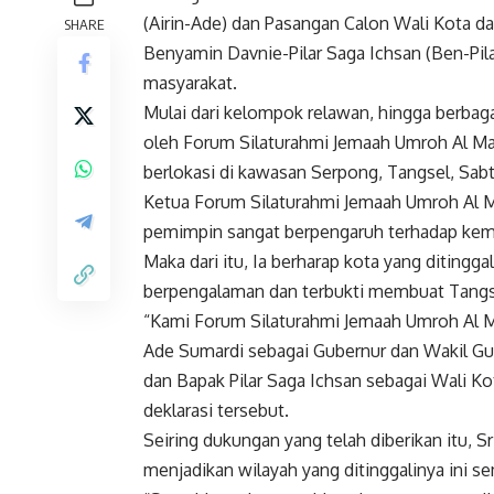
(Airin-Ade) dan Pasangan Calon Wali Kota d
SHARE
Benyamin Davnie-Pilar Saga Ichsan (Ben-Pil
masyarakat.
Mulai dari kelompok relawan, hingga berbaga
oleh Forum Silaturahmi Jemaah Umroh Al Ma
berlokasi di kawasan Serpong, Tangsel, Sab
Ketua Forum Silaturahmi Jemaah Umroh Al M
pemimpin sangat berpengaruh terhadap kema
Maka dari itu, Ia berharap kota yang ditingg
berpengalaman dan terbukti membuat Tangsel
“Kami Forum Silaturahmi Jemaah Umroh Al M
Ade Sumardi sebagai Gubernur dan Wakil Gu
dan Bapak Pilar Saga Ichsan sebagai Wali Ko
deklarasi tersebut.
Seiring dukungan yang telah diberikan itu, S
menjadikan wilayah yang ditinggalinya ini 