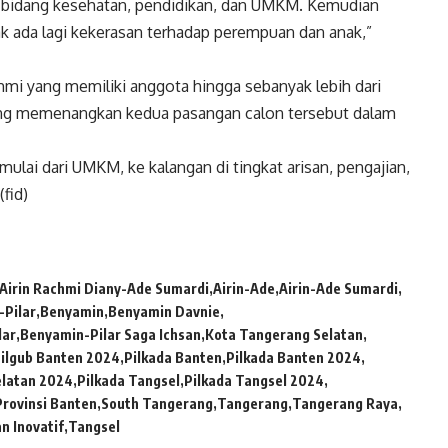
 bidang kesehatan, pendidikan, dan UMKM. Kemudian
ak ada lagi kekerasan terhadap perempuan dan anak,”
ahmi yang memiliki anggota hingga sebanyak lebih dari
uang memenangkan kedua pasangan calon tersebut dalam
ulai dari UMKM, ke kalangan di tingkat arisan, pengajian,
fid)
Airin Rachmi Diany-Ade Sumardi
Airin-Ade
Airin-Ade Sumardi
-Pilar
Benyamin
Benyamin Davnie
lar
Benyamin-Pilar Saga Ichsan
Kota Tangerang Selatan
ilgub Banten 2024
Pilkada Banten
Pilkada Banten 2024
elatan 2024
Pilkada Tangsel
Pilkada Tangsel 2024
Provinsi Banten
South Tangerang
Tangerang
Tangerang Raya
n Inovatif
Tangsel