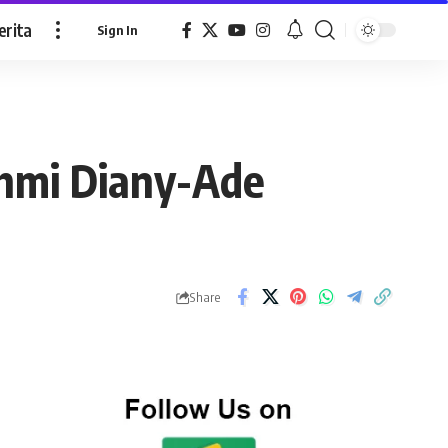
erita
Sign In
chmi Diany-Ade
Share