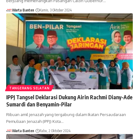
berjuang memenangkan Pasangan Calon Gubernur…
Warta Banten
Kamis, 3 Oktober 2024
TANGERANG SELATAN
IPPJ Tangsel Deklarasi Dukung Airin Rachmi Diany-Ade
Sumardi dan Benyamin-Pilar
Ribuan amil jenazah yang tergabung dalam Ikatan Persaudaraan
Pemuliaan Jenazah (IPPJ) Kota…
Warta Banten
Rabu, 2 Oktober 2024