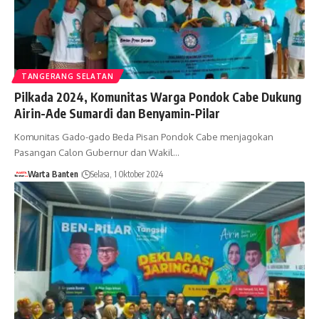
TANGERANG SELATAN
Pilkada 2024, Komunitas Warga Pondok Cabe Dukung
Airin-Ade Sumardi dan Benyamin-Pilar
Komunitas Gado-gado Beda Pisan Pondok Cabe menjagokan
Pasangan Calon Gubernur dan Wakil…
Warta Banten
Selasa, 1 Oktober 2024