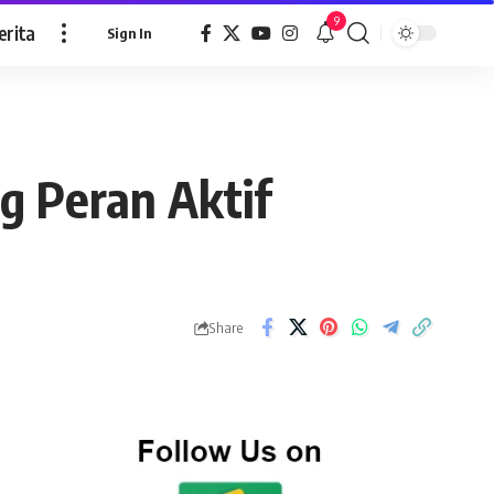
9
erita
Sign In
g Peran Aktif
Share