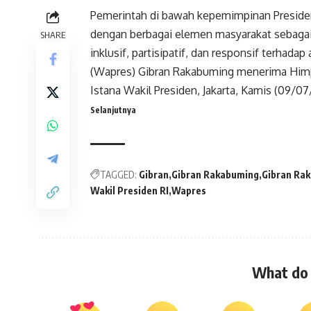
Pemerintah di bawah kepemimpinan Preside
dengan berbagai elemen masyarakat sebaga
SHARE
inklusif, partisipatif, dan responsif terhada
(
Wapres
) Gibran Rakabuming menerima Hi
Istana
Wakil Presiden
, Jakarta, Kamis (09/0
Selanjutnya
TAGGED:
Gibran
Gibran Rakabuming
Gibran Ra
Wakil Presiden RI
Wapres
What do 