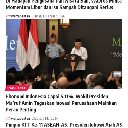
Di Hadapan Pengusaha Pariwisata Bali, Wapres Minta
Momentum Libur dan Isu Sampah Ditangani Serius
wartabanten
Jumat, 13 Februari 2026
NASIONAL
Ekonomi Indonesia Capai 5,11%, Wakil Presiden
Ma’ruf Amin Tegaskan Inovasi Perusahaan Mainkan
Peran Penting
wartabanten
Selasa, 7 Mei 2024
Pimpin KTT Ke-11 ASEAN-AS, Presiden Jokowi Ajak AS