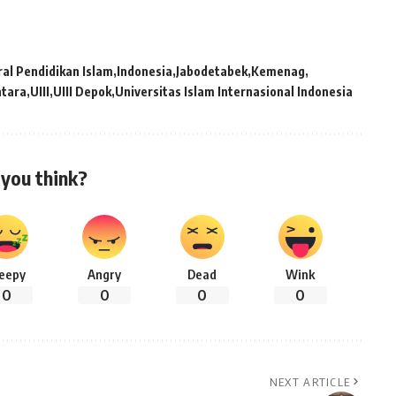
ral Pendidikan Islam
Indonesia
Jabodetabek
Kemenag
tara
UIII
UIII Depok
Universitas Islam Internasional Indonesia
you think?
leepy
Angry
Dead
Wink
0
0
0
0
NEXT ARTICLE