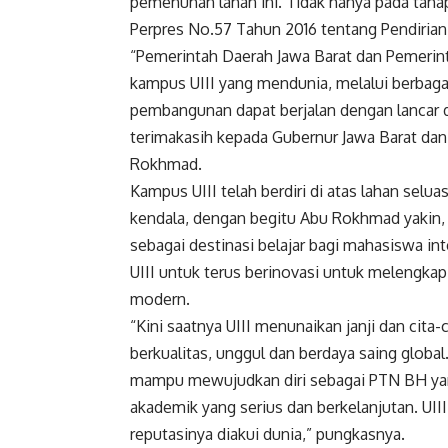
pemenuhan lahan ini. Tidak hanya pada tahap 
Perpres No.57 Tahun 2016 tentang Pendirian 
“Pemerintah Daerah Jawa Barat dan Pemerin
kampus UIII yang mendunia, melalui berbagai
pembangunan dapat berjalan dengan lancar 
terimakasih kepada Gubernur Jawa Barat da
Rokhmad.
Kampus UIII telah berdiri di atas lahan selu
kendala, dengan begitu Abu Rokhmad yakin, b
sebagai destinasi belajar bagi mahasiswa i
UIII untuk terus berinovasi untuk melengkapi
modern.
“Kini saatnya UIII menunaikan janji dan cita-
berkualitas, unggul dan berdaya saing global.
mampu mewujudkan diri sebagai PTN BH yang b
akademik yang serius dan berkelanjutan. UIII 
reputasinya diakui dunia,” pungkasnya.