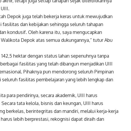
akhir, tetapi juga setiap tahapan sejak diterbitkannya
UIII.
tah Depok juga telah bekerja keras untuk mewujudkan
 fasilitas dan kebijakan sehingga seluruh tahapan
dan kondusif. Oleh karena itu, saya mengucapkan
n Walikota Depok atas semua dukungannya,” tutur Abu
as 142,5 hektar dengan status lahan sepenuhnya tanpa
erbagai fasilitas yang telah dibangun menjadikan UIII
nternasional. Pihaknya pun mendorong seluruh Pimpinan
 seluruh fasilitas pembelajaran yang lebih lengkap dan
cita para pendirinya, secara akademik, UIII harus
 Secara tata kelola, bisnis dan keungan, UIII harus
erkelas, berintegritas dan mandiri, melalui kerja-kerja
harus lebih berprestasi, rekognisi dapat diraih dan