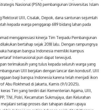
Strategis Nasional (PSN) pembangunan Universitas Islam
g Rektorat UIII, Cisalak, Depok, dana santunan sejumlah
rintah kepada warga penggarap 689 bidang lahan pada
okhmad mengapresiasi kinerja Tim Terpadu Pembangunan
 dilakukan bertahap sejak 2018 lalu. Dengan rampungnya
 maka harapan bangsa Indonesia memiliki kampus
rtaraf Internasional pun dapat terwujud.
an terimakasih yang tulus kepada seluruh warga yang
bangunan UIII berjalan dengan lancar dan kondusif. UIII
nggaan bagi bangsa Indonesia karena telah menjadi ikon
Prof Abu Rokhmad di Jakarta, Kamis (9/1/2025).
a keras Tim yang terdiri dari Kementerian Agama, UIII,
P, TNI, Polri, Kecamatan Sukmajaya, dan Kelurahan
 mejalani setiap proses dan tahapan dalam upaya