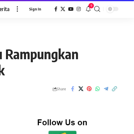
9
erita
Sign In
du Rampungkan
k
Share