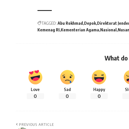
TAGGED:
Abu Rokhmad
Depok
Direktorat Jende
Kemenag RI
Kementerian Agama
Nasional
Nusan
What do 
Love
Sad
Happy
S
0
0
0
PREVIOUS ARTICLE