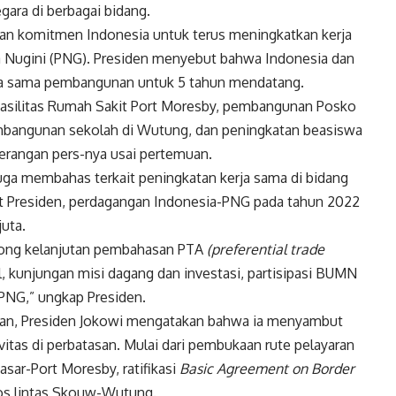
ara di berbagai bidang.
an komitmen Indonesia untuk terus meningkatkan kerja
a Nugini (PNG). Presiden menyebut bahwa Indonesia dan
rja sama pembangunan untuk 5 tahun mendatang.
 fasilitas Rumah Sakit Port Moresby, pembangunan Posko
mbangunan sekolah di Wutung, dan peningkatan beasiswa
terangan pers-nya usai pertemuan.
juga membahas terkait peningkatan kerja sama di bidang
t Presiden, perdagangan Indonesia-PNG pada tahun 2022
uta.
orong kelanjutan pembahasan PTA
(preferential trade
 kunjungan misi dagang dan investasi, partisipasi BUMN
PNG,” ungkap Presiden.
asan, Presiden Jokowi mengatakan bahwa ia menyambut
itas di perbatasan. Mulai dari pembukaan rute pelayaran
ar-Port Moresby, ratifikasi
Basic Agreement on Border
os lintas Skouw-Wutung.