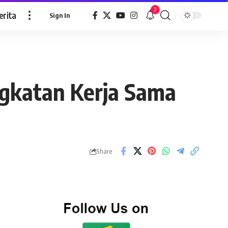
7
erita
Sign In
gkatan Kerja Sama
Share