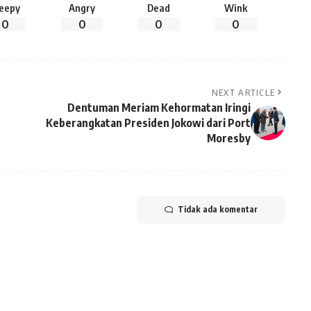
leepy
Angry
Dead
Wink
0
0
0
0
NEXT ARTICLE
Dentuman Meriam Kehormatan Iringi
Keberangkatan Presiden Jokowi dari Port
Moresby
Tidak ada komentar