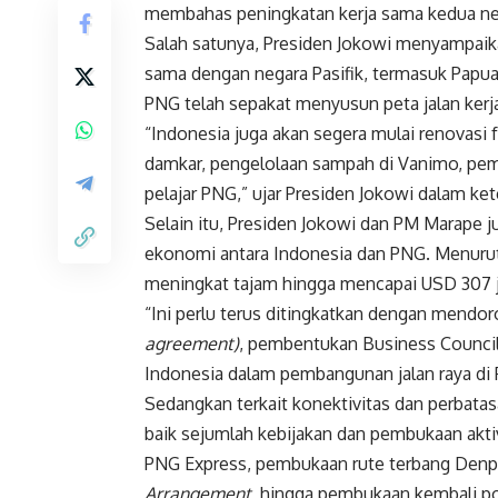
membahas peningkatan kerja sama kedua neg
Salah satunya, Presiden Jokowi menyampaik
sama dengan negara Pasifik, termasuk Papu
PNG telah sepakat menyusun peta jalan ke
“Indonesia juga akan segera mulai renovasi
damkar, pengelolaan sampah di Vanimo, pe
pelajar PNG,” ujar Presiden Jokowi dalam ke
Selain itu, Presiden Jokowi dan PM Marape 
ekonomi antara Indonesia dan PNG. Menuru
meningkat tajam hingga mencapai USD 307 j
“Ini perlu terus ditingkatkan dengan mend
agreement)
, pembentukan Business Council,
Indonesia dalam pembangunan jalan raya di 
Sedangkan terkait konektivitas dan perbat
baik sejumlah kebijakan dan pembukaan aktiv
PNG Express, pembukaan rute terbang Denpas
Arrangement
, hingga pembukaan kembali p