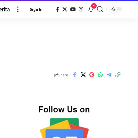
9
erita
Sign In
Share