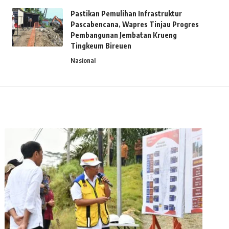
Pastikan Pemulihan Infrastruktur
Pascabencana, Wapres Tinjau Progres
Pembangunan Jembatan Krueng
Tingkeum Bireuen
Nasional