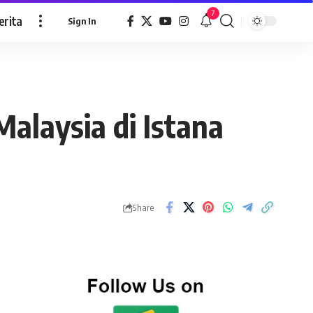
7
erita
Sign In
Malaysia di Istana
Share