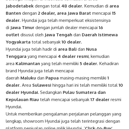
Jabodetabek
dengan total
48 dealer
. Kemudian di
area
Banten
dengan
2 dealer, area Jawa Barat
mencapai
15
dealer
. Hyundai juga telah memperkuat eksistensinya
di
Jawa Timur
dengan jumlah dealer mencapai
16
outlet
disusul oleh
Jawa Tengah
dan
Daerah Istimewa
Yogyakarta
total sebanyak
10 dealer.
Hyundai juga telah hadir di
area Bali
dan
Nusa
Tenggara
yang mencapai
4 dealer resmi
, kemudian
area
Kalimantan
yang telah memiliki
5 dealer
. Kehadiran
brand Hyundai juga telah mencapai
daerah
Maluku
dan
Papua
masing-masing memiliki
1
dealer
. Area
Sulawesi
hingga hari ini telah memiliki total
10
dealer Hyundai.
Sedangkan
Pulau Sumatera dan
Kepulauan Riau
telah mencapai sebanyak
17 dealer
resmi
Hyundai.
Untuk memberikan pengalaman perjalanan pelanggan yang
lengkap, showroom Hyundai juga telah terintegrasi dengan
platform penjualan online milik Hyundai, ‘
Click-to-Buy’
.