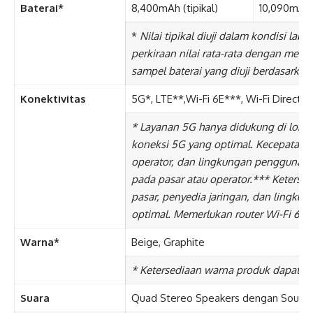
Baterai*
8,400mAh (tipikal)
10,090mAh (
*
Nilai tipikal diuji dalam kondisi labo
perkiraan nilai rata-rata dengan memp
sampel baterai yang diuji berdasarkan
Konektivitas
5G*, LTE**,Wi-Fi 6E***, Wi-Fi Direct 
* Layanan 5G hanya didukung di lok
koneksi 5G yang optimal. Kecepatan ak
operator, dan lingkungan pengguna.
*
pada pasar atau operator.
*** Ketersed
pasar, penyedia jaringan, dan lingk
optimal. Memerlukan router Wi-Fi 6E.
Warna*
Beige, Graphite
* Ketersediaan warna produk dapat ber
Suara
Quad Stereo Speakers dengan Sound