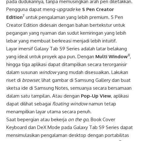
pada dudukannya, tanpa memusingkan arah pen diletakkan.
Pengguna dapat meng-
upgrade
ke
S Pen Creator
7
Edition
untuk pengalaman yang lebih premium. S Pen
Creator Edition didesain dengan bahan bertekstur untuk
pegangan yang nyaman dan sudut kemiringan yang lebih
lebar yang membuat berkreasi menjadi lebih intuitif.
Layar imersif Galaxy Tab S9 Series adalah latar belakang
8
yang ideal untuk proyek apa pun. Dengan
Multi Window
,
hingga tiga aplikasi dapat ditampilkan secara terorganisir
dalam susunan
window
yang mudah disesuaikan. Lakukan
riset di
browser
, lihat gambar di Samsung Gallery dan buat
sketsa ide di Samsung Notes, semuanya secara bersamaan
dalam satu tampilan. Atau dengan
Pop-Up View
, aplikasi
dapat dilihat sebagai
floating window
namun tetap
menampilkan layar utama secara penuh.
Saat bepergian atau bekerja
on the go
, Book Cover
Keyboard dan DeX Mode pada Galaxy Tab S9 Series dapat
mensimulasikan pengalaman desktop dengan portabilitas