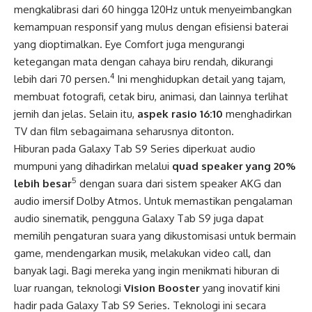
mengkalibrasi dari 60 hingga 120Hz untuk menyeimbangkan
kemampuan responsif yang mulus dengan efisiensi baterai
yang dioptimalkan. Eye Comfort juga mengurangi
ketegangan mata dengan cahaya biru rendah, dikurangi
4
lebih dari 70 persen.
Ini menghidupkan detail yang tajam,
membuat fotografi, cetak biru, animasi, dan lainnya terlihat
jernih dan jelas. Selain itu,
aspek rasio 16:10
menghadirkan
TV dan film sebagaimana seharusnya ditonton.
Hiburan pada Galaxy Tab S9 Series diperkuat audio
mumpuni yang dihadirkan melalui
quad
speaker yang 20%
5
lebih besar
dengan suara dari sistem speaker AKG dan
audio imersif Dolby Atmos. Untuk memastikan pengalaman
audio sinematik, pengguna Galaxy Tab S9 juga dapat
memilih pengaturan suara yang dikustomisasi untuk bermain
game, mendengarkan musik, melakukan video call, dan
banyak lagi. Bagi mereka yang ingin menikmati hiburan di
luar ruangan, teknologi
Vision Booster
yang inovatif kini
hadir pada Galaxy Tab S9 Series. Teknologi ini secara