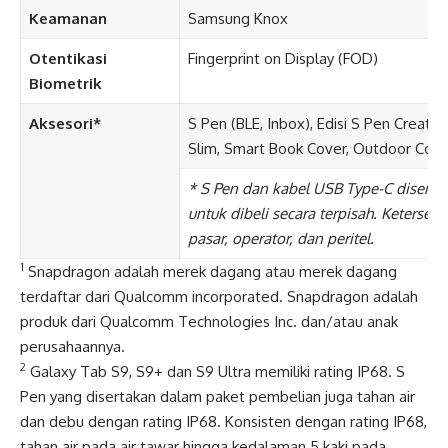
Keamanan
Samsung Knox
Otentikasi
Fingerprint on Display (FOD)
Biometrik
Aksesori*
S Pen (BLE, Inbox), Edisi S Pen Crea
Slim, Smart Book Cover, Outdoor Cove
* S Pen dan kabel USB Type-C disertak
untuk dibeli secara terpisah. Ketersed
pasar, operator, dan peritel.
1
Snapdragon adalah merek dagang atau merek dagang
terdaftar dari Qualcomm incorporated. Snapdragon adalah
produk dari Qualcomm Technologies Inc. dan/atau anak
perusahaannya.
2
Galaxy Tab S9, S9+ dan S9 Ultra memiliki rating IP68. S
Pen yang disertakan dalam paket pembelian juga tahan air
dan debu dengan rating IP68. Konsisten dengan rating IP68,
tahan air pada air tawar hingga kedalaman 5 kaki pada