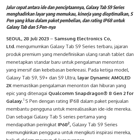
Jalur cepat antara ide dan penciptaannya, Galaxy Tab S9 Series
menghadirkan layar yang memukau, kinerja yang dioptimalkan, S
Pen yang khas dalam paket pembelian, dan rating IP68 untuk
Galaxy Tab dan S Pen-nya
SEOUL, 28 Juli 2023
–
Samsung Electronics Co,
Ltd.
mengumumkan Galaxy Tab S9 Series terbaru, jajaran
produk premium yang mendefinisikan ulang ranah tablet dan
menetapkan standar baru untuk pengalaman menonton
yang imersif dan kebebasan berkreasi. Pada ketiga model,
Galaxy Tab S9, S9+ dan S9 Ultra,
layar Dynamic AMOLED
2X
memastikan pengalaman menonton dan hiburan yang
epic yang ditenagai
Qualcomm Snapdragon® 8 Gen 2 for
1
Galaxy
.
S Pen dengan rating IP68 dalam paket penjualan
membantu pengguna untuk merealisasikan ide-ide mereka.
Dan sebagai Galaxy Tab S series pertama yang
2
mendapatkan peringkat
IP68
,
Galaxy Tab S9 Series
memungkinkan pengguna untuk mengikuti inspirasi mereka,