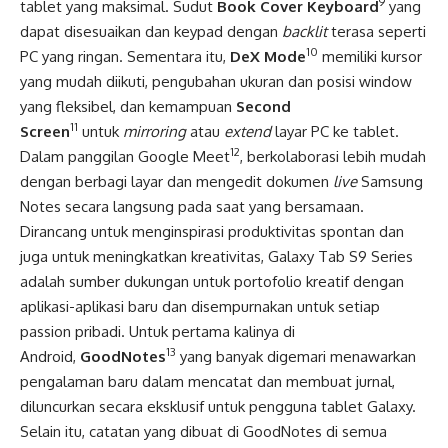
9
tablet yang maksimal. Sudut
Book Cover Keyboard
yang
dapat disesuaikan dan keypad dengan
backlit
terasa seperti
10
PC yang ringan. Sementara itu,
DeX Mode
memiliki kursor
yang mudah diikuti, pengubahan ukuran dan posisi window
yang fleksibel, dan kemampuan
Second
11
Screen
untuk
mirroring
atau
extend
layar PC ke tablet.
12
Dalam panggilan Google Meet
, berkolaborasi lebih mudah
dengan berbagi layar dan mengedit dokumen
live
Samsung
Notes secara langsung pada saat yang bersamaan.
Dirancang untuk menginspirasi produktivitas spontan dan
juga untuk meningkatkan kreativitas, Galaxy Tab S9 Series
adalah sumber dukungan untuk portofolio kreatif dengan
aplikasi-aplikasi baru dan disempurnakan untuk setiap
passion pribadi. Untuk pertama kalinya di
13
Android,
GoodNotes
yang banyak digemari menawarkan
pengalaman baru dalam mencatat dan membuat jurnal,
diluncurkan secara eksklusif untuk pengguna tablet Galaxy.
Selain itu, catatan yang dibuat di GoodNotes di semua