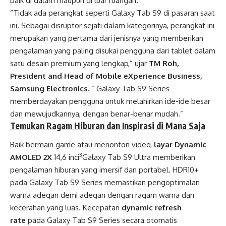
baik di dalam maupun di luar ruangan.
“Tidak ada perangkat seperti Galaxy Tab S9 di pasaran saat
ini. Sebagai disruptor sejati dalam kategorinya, perangkat ini
merupakan yang pertama dari jenisnya yang memberikan
pengalaman yang paling disukai pengguna dari tablet dalam
satu desain premium yang lengkap,” ujar
TM Roh,
President and Head of Mobile eXperience Business,
Samsung Electronics.
” Galaxy Tab S9 Series
memberdayakan pengguna untuk melahirkan ide-ide besar
dan mewujudkannya, dengan benar-benar mudah.”
Temukan Ragam Hiburan dan Inspirasi di Mana Saja
Baik bermain game atau menonton video,
layar Dynamic
3
AMOLED 2X
14,6 inci
Galaxy Tab S9 Ultra memberikan
pengalaman hiburan yang imersif dan portabel. HDR10+
pada Galaxy Tab S9 Series memastikan pengoptimalan
warna adegan demi adegan dengan ragam warna dan
kecerahan yang luas. Kecepatan
dynamic
refresh
rate
pada Galaxy Tab S9 Series secara otomatis