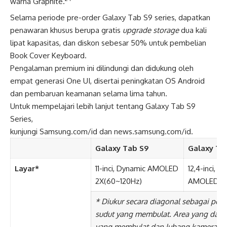
warna Graphite.
Selama periode pre-order Galaxy Tab S9 series, dapatkan
penawaran khusus berupa gratis
upgrade
storage
dua kali
lipat kapasitas, dan diskon sebesar 50% untuk pembelian
Book Cover Keyboard.
Pengalaman premium ini dilindungi dan didukung oleh
empat generasi One UI, disertai peningkatan OS Android
dan pembaruan keamanan selama lima tahun.
Untuk mempelajari lebih lanjut tentang Galaxy Tab S9
Series,
kunjungi Samsung.com/id dan news.samsung.com/id.
Galaxy Tab S9
Galaxy Ta
Layar*
11-inci, Dynamic AMOLED
12,4-inci, D
2X(60~120Hz)
AMOLED 2X
*
Diukur secara diagonal sebagai pe
sudut yang membulat. Area yang dapat d
yang membulat dan lubang kamera.