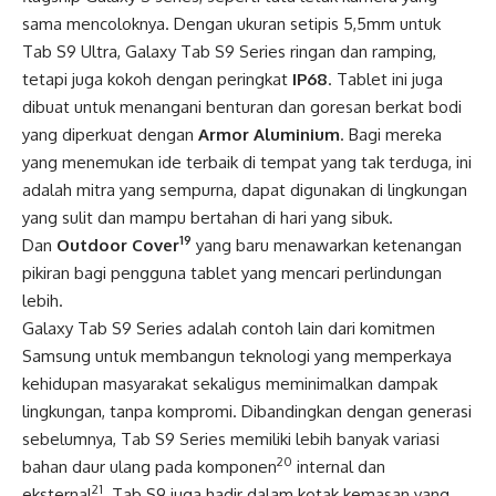
sama mencoloknya. Dengan ukuran setipis 5,5mm untuk
Tab S9 Ultra, Galaxy Tab S9 Series ringan dan ramping,
tetapi juga kokoh dengan peringkat
IP68
. Tablet ini juga
dibuat untuk menangani benturan dan goresan berkat bodi
yang diperkuat dengan
Armor Aluminium
. Bagi mereka
yang menemukan ide terbaik di tempat yang tak terduga, ini
adalah mitra yang sempurna, dapat digunakan di lingkungan
yang sulit dan mampu bertahan di hari yang sibuk.
19
Dan
Outdoor Cover
yang baru menawarkan ketenangan
pikiran bagi pengguna tablet yang mencari perlindungan
lebih.
Galaxy Tab S9 Series adalah contoh lain dari komitmen
Samsung untuk membangun teknologi yang memperkaya
kehidupan masyarakat sekaligus meminimalkan dampak
lingkungan, tanpa kompromi. Dibandingkan dengan generasi
sebelumnya, Tab S9 Series memiliki lebih banyak variasi
20
bahan daur ulang pada komponen
internal dan
21
eksternal
. Tab S9 juga hadir dalam kotak kemasan yang