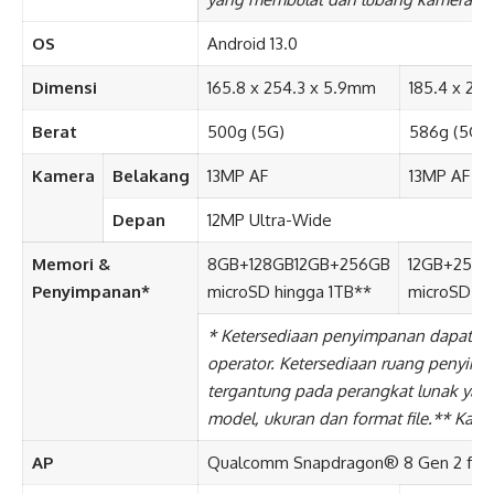
OS
Android 13.0
Dimensi
165.8 x 254.3 x 5.9mm
185.4 x 28
Berat
500g (5G)
586g (5G)
Kamera
Belakang
13MP AF
13MP AF + 
Depan
12MP Ultra-Wide
Memori &
8GB+128GB12GB+256GB
12GB+256G
Penyimpanan*
microSD hingga 1TB**
microSD hi
*
Ketersediaan penyimpanan dapat ber
operator. Ketersediaan ruang penyimp
tergantung pada perangkat lunak yang
model, ukuran dan format file.
** Kartu
AP
Qualcomm Snapdragon® 8 Gen 2 for 