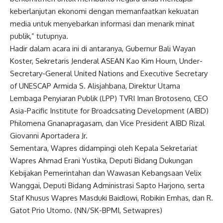
keberlanjutan ekonomi dengan memanfaatkan kekuatan
media untuk menyebarkan informasi dan menarik minat
publik,” tutupnya.
Hadir dalam acara ini di antaranya, Gubernur Bali Wayan
Koster, Sekretaris Jenderal ASEAN Kao Kim Hourn, Under-
Secretary-General United Nations and Executive Secretary
of UNESCAP Armida S. Alisjahbana, Direktur Utama
Lembaga Penyiaran Publik (LPP) TVRI Iman Brotoseno, CEO
Asia-Pacific Institute for Broadcsating Development (AIBD)
Philomena Gnanapragasam, dan Vice President AIBD Rizal
Giovanni Aportadera Jr.
Sementara,
Wapres
didampingi oleh Kepala Sekretariat
Wapres
Ahmad Erani Yustika, Deputi Bidang Dukungan
Kebijakan Pemerintahan dan Wawasan Kebangsaan Velix
Wanggai, Deputi Bidang Administrasi Sapto Harjono, serta
Staf Khusus
Wapres
Masduki Baidlowi, Robikin Emhas, dan R.
Gatot Prio Utomo. (NN/SK-BPMI, Setwapres)