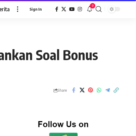
9
erita
Sign In
kankan Soal Bonus
Share