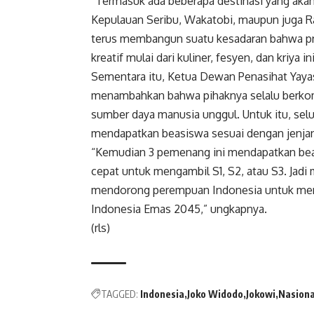
“Termasuk ada beberapa destinasi yang akan
Kepulauan Seribu, Wakatobi, maupun juga Ra
terus membangun suatu kesadaran bahwa pr
kreatif mulai dari kuliner, fesyen, dan kriya i
Sementara itu, Ketua Dewan Penasihat Yayas
menambahkan bahwa pihaknya selalu berko
sumber daya manusia unggul. Untuk itu, selur
mendapatkan beasiswa sesuai dengan jenjan
“Kemudian 3 pemenang ini mendapatkan beasi
cepat untuk mengambil S1, S2, atau S3. Jad
mendorong perempuan Indonesia untuk men
Indonesia Emas 2045,” ungkapnya.
(rls)
TAGGED:
Indonesia
Joko Widodo
Jokowi
Nasiona