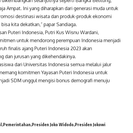
 dikembangkan selanjutnya seperti Bangka Belitung,
ja Ampat. Ini yang diharapkan dari generasi muda untuk
omosi destinasi wisata dan produk-produk ekonomi
ni bisa kita dekatkan,” papar Sandiaga.
an Puteri Indonesia, Putri Kus Wisnu Wardani,
mitmen untuk mendorong perempuan Indonesia menjadi
uh finalis ajang Puteri Indonesia 2023 akan
g dan jurusan yang dikehendakinya.
swa dari Universitas Indonesia semua melalui jalur
i memang komitmen Yayasan Puteri Indonesia untuk
jadi SDM unggul mengisi bonus demografi menuju
l
Pemerintahan
Presiden Joko Widodo
Presiden Jokowi