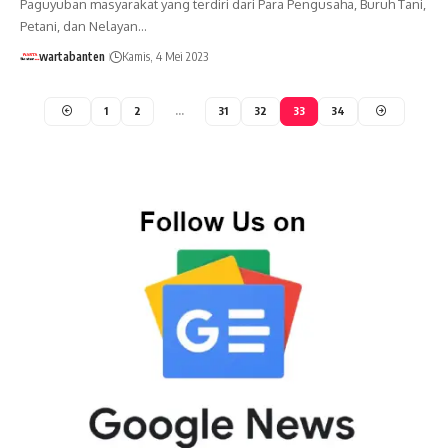
Paguyuban masyarakat yang terdiri dari Para Pengusaha, Buruh Tani,
Petani, dan Nelayan…
wartabanten
Kamis, 4 Mei 2023
1
2
…
31
32
33
34