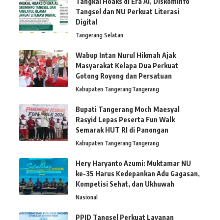
Tangkal Hoaks di Era AI, Diskominfo
Tangsel dan NU Perkuat Literasi
Digital
Tangerang Selatan
Wabup Intan Nurul Hikmah Ajak
Masyarakat Kelapa Dua Perkuat
Gotong Royong dan Persatuan
Kabupaten Tangerang
Tangerang
Bupati Tangerang Moch Maesyal
Rasyid Lepas Peserta Fun Walk
Semarak HUT RI di Panongan
Kabupaten Tangerang
Tangerang
Hery Haryanto Azumi: Muktamar NU
ke-35 Harus Kedepankan Adu Gagasan,
Kompetisi Sehat, dan Ukhuwah
Nasional
PPID Tangsel Perkuat Layanan