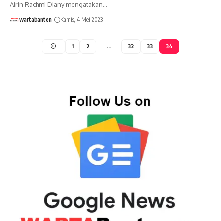
Airin Rachmi Diany mengatakan…
wartabanten
Kamis, 4 Mei 2023
1
2
…
32
33
34