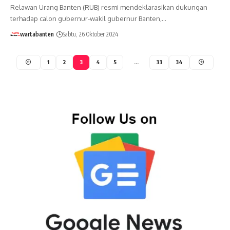
Relawan Urang Banten (RUB) resmi mendeklarasikan dukungan
terhadap calon gubernur-wakil gubernur Banten,…
wartabanten
Sabtu, 26 Oktober 2024
1
2
3
4
5
…
33
34