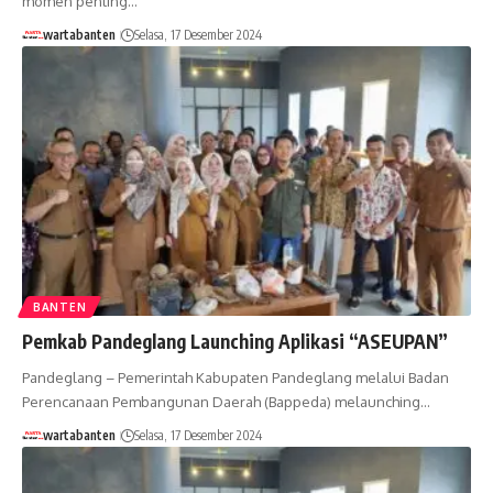
momen penting…
wartabanten
Selasa, 17 Desember 2024
BANTEN
Pemkab Pandeglang Launching Aplikasi “ASEUPAN”
Pandeglang – Pemerintah Kabupaten Pandeglang melalui Badan
Perencanaan Pembangunan Daerah (Bappeda) melaunching…
wartabanten
Selasa, 17 Desember 2024