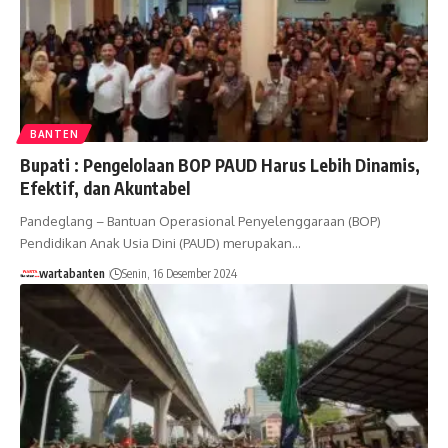
BANTEN
Bupati : Pengelolaan BOP PAUD Harus Lebih Dinamis,
Efektif, dan Akuntabel
Pandeglang – Bantuan Operasional Penyelenggaraan (BOP)
Pendidikan Anak Usia Dini (PAUD) merupakan…
wartabanten
Senin, 16 Desember 2024