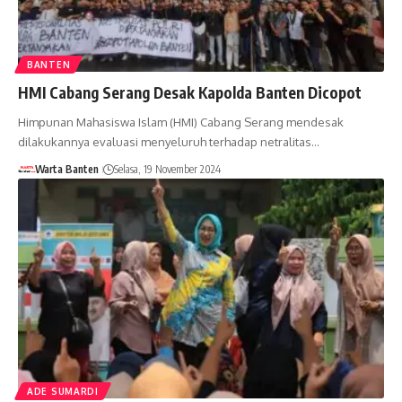
BANTEN
HMI Cabang Serang Desak Kapolda Banten Dicopot
Himpunan Mahasiswa Islam (HMI) Cabang Serang mendesak
dilakukannya evaluasi menyeluruh terhadap netralitas…
Warta Banten
Selasa, 19 November 2024
ADE SUMARDI