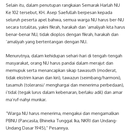
Selain itu, dalam penutupan rangkaian Semarak Harlah NU
Ke 102 tersebut, KH. Asep Saefullah berpesan kepada
seluruh peserta apel bahwa, semua warga NU harus ber-NU
secara totalitas, yakni fikrah, harakah dan ‘amaliyah kita harus
benar-benar NU, tidak dioplos dengan fikrah, harakah dan
‘amaliyah yang bertentangan dengan NU.
Menurutnya, dalam kehidupan sehari-hari di tengah-tengah
masyarakat, orang NU harus pandai dalam merajut dan
memupuk serta menancapkan sikap tawasuth (moderat,
tidak ekstrim kanan dan kiri), tawazun (seimbang/harmoni),
tasamuh (toleransi/ menghargai dan menerima perbedaan),
i’tidal (tegak lurus dalam kebenaran, berlaku adil) dan amar
ma’ruf-nahyi munkar.
“Warga NU harus menerima, mengakui dan mengamalkan
PBNU (Pancasila, Bhineka Tunggal Ika, NKRI dan Undang-
Undang Dasar 1945),” Pesannya.