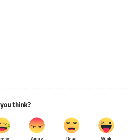
you think?
leepy
Angry
Dead
Wink