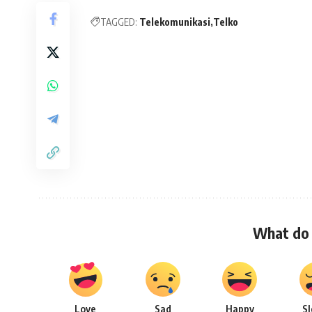
TAGGED:
Telekomunikasi
Telko
What do 
Love
Sad
Happy
S