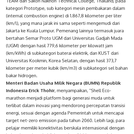
TEAM dari Sakon Nakhon Technical College, Thailand, pada
kategori Prototype, sub kategori mesin pembakaran dalam
(internal combustion engine) di 1.867,8 kilometer per liter
(km/l), yang mana jarak ini sama seperti mengemudi dari
Jakarta ke Kuala Lumpur. Pemenang lainnya termasuk juara
bertahan Semar Proto UGM dari Universitas Gadjah Mada
(UGM) dengan hasil 779,6 kilometer per kilowatt jam
(km/kWh) di subkategori baterai elektrik, dan KUST dari
Universitas Kookmin, Korea Selatan, dengan hasil 373,7
kilometer per meter kubik (km/m3) di subkategori sel bahan
bakar hidrogen.
Menteri Badan Usaha Milik Negara (BUMN) Republik
Indonesia Erick Thohir
, menyampaikan, “Shell Eco-
marathon menjadi platform bagi generasi muda untuk
terlibat dalam inovasi yang mendorong percepatan transisi
energi, sesuai dengan agenda Pemerintah untuk mencapai
target net-zero emission pada tahun 2060. Lebih lagi, para
pelajar memiliki konektivitas berskala internasional dengan