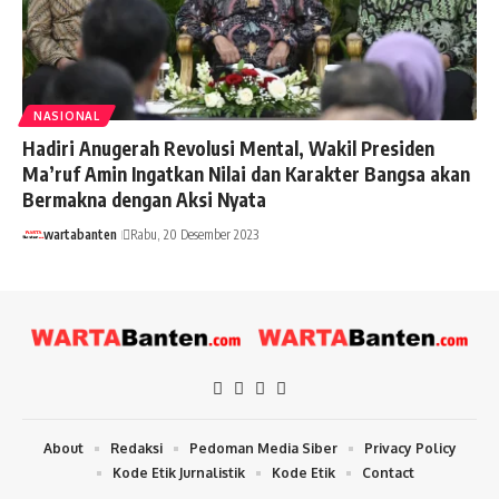
NASIONAL
Hadiri Anugerah Revolusi Mental, Wakil Presiden
Ma’ruf Amin Ingatkan Nilai dan Karakter Bangsa akan
Bermakna dengan Aksi Nyata
wartabanten
Rabu, 20 Desember 2023
About
Redaksi
Pedoman Media Siber
Privacy Policy
Kode Etik Jurnalistik
Kode Etik
Contact