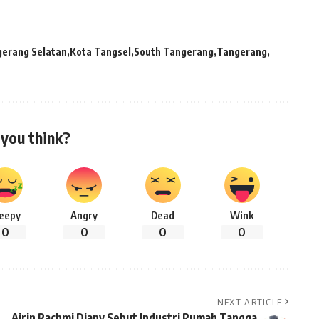
gerang Selatan
Kota Tangsel
South Tangerang
Tangerang
you think?
leepy
Angry
Dead
Wink
0
0
0
0
NEXT ARTICLE
Airin Rachmi Diany Sebut Industri Rumah Tangga