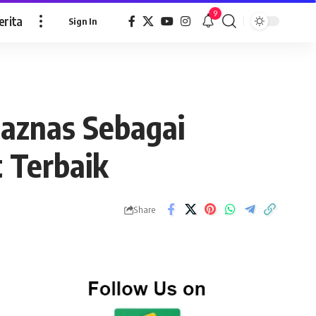
9
erita
Sign In
Baznas Sebagai
 Terbaik
Share