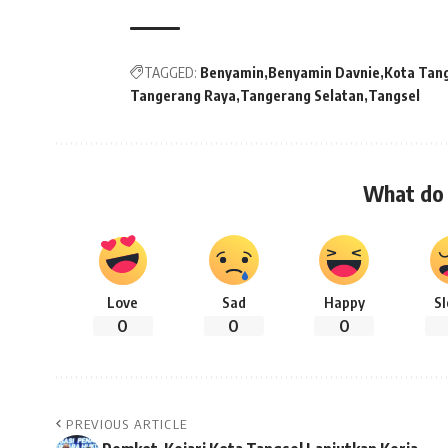
TAGGED:
Benyamin
Benyamin Davnie
Kota Tan
Tangerang Raya
Tangerang Selatan
Tangsel
What do 
Love
Sad
Happy
S
0
0
0
PREVIOUS ARTICLE