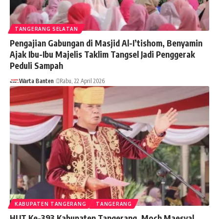
TANGERANG SELATAN
Pengajian Gabungan di Masjid Al-I’tishom, Benyamin
Ajak Ibu-Ibu Majelis Taklim Tangsel Jadi Penggerak
Peduli Sampah
Warta Banten
Rabu, 22 April 2026
KABUPATEN TANGERANG
TANGERANG
HUT Ke-393 Kabupaten Tangerang, Moch Maesyal