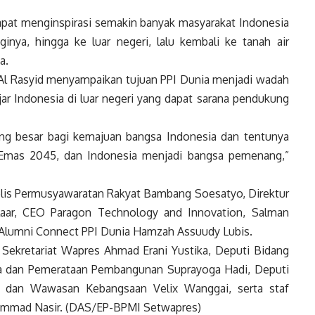
dapat menginspirasi semakin banyak masyarakat
Indonesia
nya, hingga ke luar negeri, lalu kembali ke tanah air
a.
Al Rasyid menyampaikan tujuan PPI Dunia menjadi wadah
jar
Indonesia
di luar negeri yang dapat sarana pendukung
yang besar bagi kemajuan bangsa
Indonesia
dan tentunya
mas 2045, dan
Indonesia
menjadi bangsa pemenang,”
lis Permusyawaratan Rakyat Bambang Soesatyo, Direktur
aar, CEO Paragon Technology and Innovation, Salman
n Alumni Connect PPI Dunia Hamzah Assuudy Lubis.
 Sekretariat
Wapres
Ahmad Erani Yustika, Deputi Bidang
 dan Pemerataan Pembangunan Suprayoga Hadi, Deputi
n dan Wawasan Kebangsaan Velix Wanggai, serta staf
mmad Nasir. (DAS/EP-BPMI Setwapres)