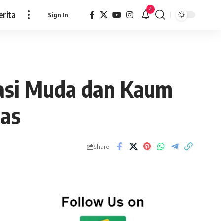
4
erita
Sign In
rasi Muda dan Kaum
tas
Share