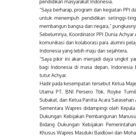
pendidikan masyarakat
Indonesia
.
“Saya berharap, program dan kegiatan PPI 
untuk menempuh pendidikan setinggi-tinggi
membangun bangsa dan negara,” pungkasny
Sebelumnya, Koordinator PPI Dunia Achyar 
komunikasi dan kolaborasi para alumni pela
Indonesia
yang lebih maju dan sejahtera.
“Saya pikir ini akan menjadi daya ungkit 
bagi
Indonesia
di masa depan,
Indonesia
E
tutur Achyar.
Hadir pada kesempatan tersebut Ketua Maje
Utama PT. BNI Persero Tbk. Royke Tumil
Subakat, dan Ketua Panitia Acara Saraseha
Sementara
Wapres
didampingi oleh Kepala
Dukungan Kebijakan Pembangunan Manusia
Bidang Dukungan Kebijakan Pemerintaha
Khusus
Wapres
Masduki Baidlowi dan Moha