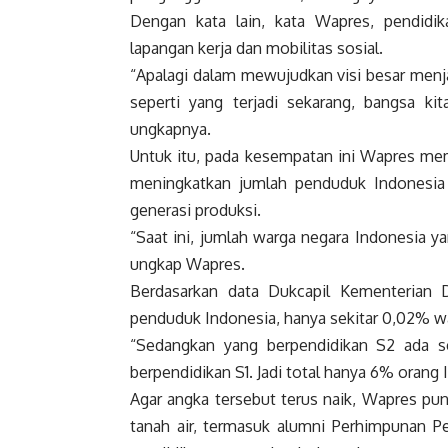
Dengan kata lain, kata
Wapres
, pendidi
lapangan kerja dan mobilitas sosial.
“Apalagi dalam mewujudkan visi besar menj
seperti yang terjadi sekarang, bangsa ki
ungkapnya.
Untuk itu, pada kesempatan ini
Wapres
mem
meningkatkan jumlah penduduk
Indonesia
generasi produksi.
“Saat ini, jumlah warga negara
Indonesia
ya
ungkap
Wapres
.
Berdasarkan data Dukcapil Kementerian 
penduduk
Indonesia
, hanya sekitar 0,02% w
“Sedangkan yang berpendidikan S2 ada s
berpendidikan S1. Jadi total hanya 6% orang
Agar angka tersebut terus naik,
Wapres
pun
tanah air, termasuk alumni Perhimpunan Pe