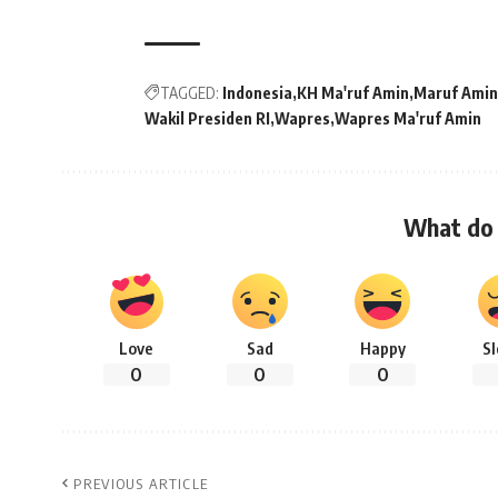
TAGGED:
Indonesia
KH Ma'ruf Amin
Maruf Amin
Wakil Presiden RI
Wapres
Wapres Ma'ruf Amin
What do 
Love
Sad
Happy
S
0
0
0
PREVIOUS ARTICLE