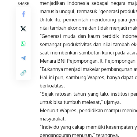
menjadikan
Indonesia
sebagai negara maju
SHARE
manusia unggul, termasuk “generasi produks
Untuk itu, pemerintah mendorong para gen
nilai tambah ekonomi dan tidak menjadi ma
“Generasi muda dan kaum terdidik
Indone
semangat produktivitas dan nilai tambah e
saat memberikan sambutan kunci pada acara
Menara BNI Pejompongan, Jl. Pejompongan Ra
“Bukannya menjadi makelar pembangunan at
Hal ini pun, sambung
Wapres
, hanya dapat
berkualitas.
“Sejak ratusan tahun yang lalu, institusi p
untuk bisa tumbuh melesat,” ujarnya.
Menurut
Wapres
, pendidikan mampu meningk
masyarakat.
“Individu yang cakap memiliki kesempatan 
pengangguran menurun,” terangnya.