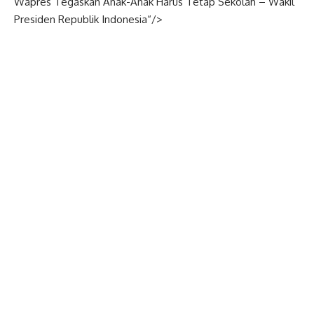
Wapres Tegaskan Anak-Anak Harus Tetap Sekolah –
Wakil
Presiden
Republik
Indonesia
“/>