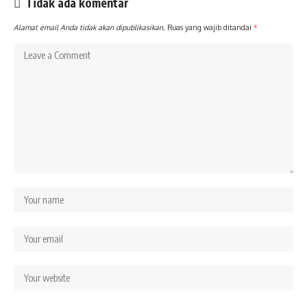
Tidak ada komentar
Alamat email Anda tidak akan dipublikasikan.
Ruas yang wajib ditandai
*