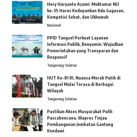
Hery Haryanto Azumi: Muktamar NU
ke-35 Harus Kedepankan Adu Gagasan,
Kompetisi Sehat, dan Ukhuwah
Nasional
PPID Tangsel Perkuat Layanan
Informasi Publik, Benyamin: Wujudkan
Pemerintahan yang Transparan dan
Responsif
Tangerang Selatan
HUT Ke-81 RI, Nuansa Merah Putih di
Tangsel Mulai Terasa di Berbagai
Wilayah
Tangerang Selatan
Pastikan Akses Masyarakat Pulih
Pascabencana, Wapres Tinjau
Pembangunan Jembatan Gantung
Kendawi