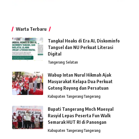
Warta Terbaru
Tangkal Hoaks di Era AI, Diskominfo
Tangsel dan NU Perkuat Literasi
Digital
Tangerang Selatan
Wabup Intan Nurul Hikmah Ajak
Masyarakat Kelapa Dua Perkuat
Gotong Royong dan Persatuan
Kabupaten Tangerang
Tangerang
Bupati Tangerang Moch Maesyal
Rasyid Lepas Peserta Fun Walk
Semarak HUT RI di Panongan
Kabupaten Tangerang
Tangerang