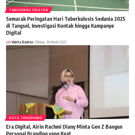
TANGERANG SELATAN
Semarak Peringatan Hari Tuberkulosis Sedunia 2025
di Tangsel, Investigasi Kontak hingga Kampanye
Digital
Warta Banten
Selasa, 18 Maret 2025
KOTA TANGERANG
Era DIgital, Airin Rachmi Diany Minta Gen Z Bangun
Personal Branding yang Kuat