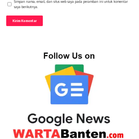
Simpan nama, email, dan situs web saya pada peramban ini untuk komentar
saya berikutnya.