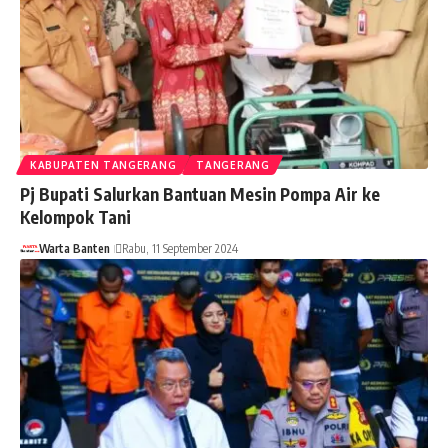
KABUPATEN TANGERANG
TANGERANG
Pj Bupati Salurkan Bantuan Mesin Pompa Air ke
Kelompok Tani
Warta Banten
Rabu, 11 September 2024