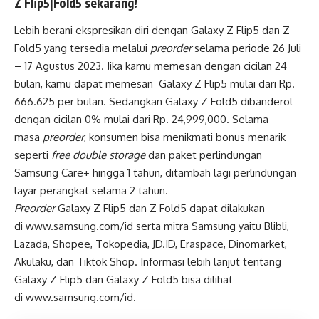
Z Flip5|Fold5 sekarang!
Lebih berani ekspresikan diri dengan Galaxy Z Flip5 dan Z
Fold5 yang tersedia melalui
preorder
selama periode 26 Juli
– 17 Agustus 2023. Jika kamu memesan dengan cicilan 24
bulan, kamu dapat memesan Galaxy Z Flip5 mulai dari Rp.
666.625 per bulan. Sedangkan Galaxy Z Fold5 dibanderol
dengan cicilan 0% mulai dari Rp. 24,999,000. Selama
masa
preorder
, konsumen bisa menikmati bonus menarik
seperti
free double storage
dan paket perlindungan
Samsung Care+ hingga 1 tahun, ditambah lagi perlindungan
layar perangkat selama 2 tahun.
Preorder
Galaxy Z Flip5 dan Z Fold5 dapat dilakukan
di www.samsung.com/id serta mitra Samsung yaitu Blibli,
Lazada, Shopee, Tokopedia, JD.ID, Eraspace, Dinomarket,
Akulaku, dan Tiktok Shop. Informasi lebih lanjut tentang
Galaxy Z Flip5 dan Galaxy Z Fold5 bisa dilihat
di www.samsung.com/id.