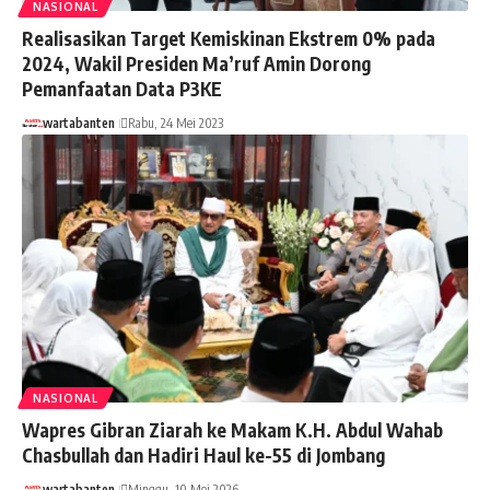
NASIONAL
Realisasikan Target Kemiskinan Ekstrem 0% pada
2024, Wakil Presiden Ma’ruf Amin Dorong
Pemanfaatan Data P3KE
wartabanten
Rabu, 24 Mei 2023
NASIONAL
Wapres Gibran Ziarah ke Makam K.H. Abdul Wahab
Chasbullah dan Hadiri Haul ke-55 di Jombang
wartabanten
Minggu, 10 Mei 2026