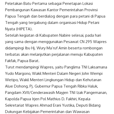
Peletakan Batu Pertama sebagai Penetapan Lokasi
Pembangunan Kawasan Kantor Pemerintahan Provinsi
Papua Tengah dan berdialog dengan para petani di Papua
Tengah yang tergabung dalam organisasi Hidup Petani
Nyata (HIPETA).
Setelah kegiatan di Kabupaten Nabire selesai, pada hari
yang sama dengan menggunakan Pesawat CN 295
Wapres
didampingi Ibu Hj. Wury Ma’ruf Amin beserta rombongan
terbatas akan melanjutkan perjalanan menuju Kabupaten
Fakfak, Papua Barat.
Turut mendampingi
Wapres
, yaitu Panglima TNI Laksamana
Yudo Margono, Wakil Menteri Dalam Negeri John Wempi
Wetipo, Wakil Menteri Lingkungan Hidup dan Kehutanan
Alue Dohong, Pj. Gubernur Papua Tengah Ribka Haluk,
Pangdam XVII/Cenderawasih Mayjen TNI Izak Pangemanan,
Kapolda Papua Irjen Pol Mathius D. Fakhiri, Kepala
Sekretariat
Wapres
Ahmad Erani Yustika, Deputi Bidang
Dukungan Kebijakan Pemerintahan dan Wawasan