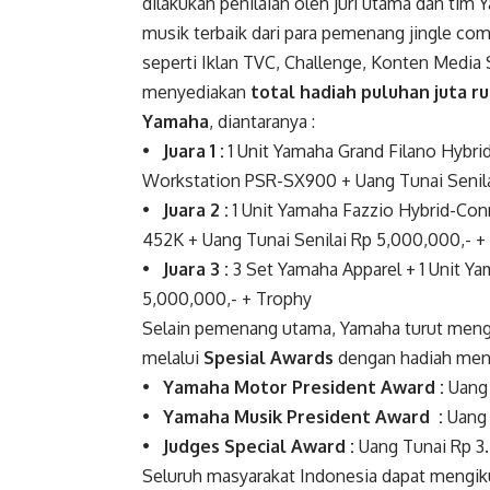
dilakukan penilaian oleh juri utama dan tim
musik terbaik dari para pemenang jingle co
seperti Iklan TVC, Challenge, Konten Media S
menyediakan
total hadiah puluhan juta r
Yamaha
, diantaranya :
•
Juara 1 :
1 Unit Yamaha Grand Filano Hybri
Workstation PSR-SX900 + Uang Tunai Senila
•
Juara 2 :
1 Unit Yamaha Fazzio Hybrid-Con
452K + Uang Tunai Senilai Rp 5,000,000,- +
•
Juara 3 :
3 Set Yamaha Apparel + 1 Unit Ya
5,000,000,- + Trophy
Selain pemenang utama, Yamaha turut menga
melalui
Spesial Awards
dengan hadiah menar
•
Yamaha Motor President Award :
Uang 
•
Yamaha Musik President Award :
Uang 
•
Judges Special Award :
Uang Tunai Rp 3
Seluruh masyarakat Indonesia dapat mengik