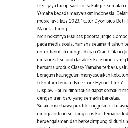
tren gaya hidup saat ini, sekaligus semaki
Yamaha kepada masyarakat Indonesia. Selama
music Java Jazz 2023,” tutur Dyonisius Beti
Manufacturing.
Meningkatnya kualitas peserta Jingle Compet
pada media sosial Yamaha selama 4 tahun t
untuk kembali menghadirkan Grand Filano Jin
merangkul seluruh karakter konsumen yang 
bersama produk Classy Yamaha terbaru, yai
beragam keunggulan menyesuaikan kebutuhan
teknologi terbaru Blue Core Hybrid, fitur Y-c
Display. Hal ini diharapkan dapat semakin 
dengan tren baru yang semakin berkelas.
Selain membawa produk unggulan di kelasn
menggandeng seorang musikus ternama Ind
berpengalaman dan berkecimpung di dunia m