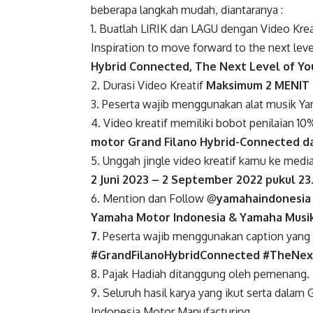
beberapa langkah mudah, diantaranya :
1. Buatlah LIRIK dan LAGU dengan Video Kre
Inspiration to move forward to the next level
Hybrid Connected, The Next Level of You
2. Durasi Video Kreatif
Maksimum 2 MENIT
3. Peserta wajib menggunakan alat musik Y
4. Video kreatif memiliki bobot penilaian 10
motor Grand Filano Hybrid-Connected da
5. Unggah jingle video kreatif kamu ke me
2 Juni 2023 – 2 September 2022 pukul 23
6. Mention dan Follow @
yamahaindonesia
Yamaha Motor Indonesia & Yamaha Musik
7
. Peserta wajib menggunakan caption yan
#GrandFilanoHybridConnected #TheNex
8. Pajak Hadiah ditanggung oleh pemenang.
9. Seluruh hasil karya yang ikut serta dalam
Indonesia Motor Manufacturing