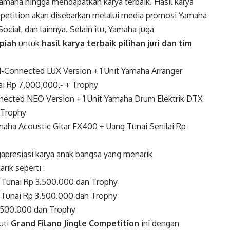
 Yamaha hingga mendapatkan karya terbaik. Hasil karya
mpetition akan disebarkan melalui media promosi Yamaha
ocial, dan lainnya. Selain itu, Yamaha juga
upiah
untuk
hasil karya terbaik pilihan juri dan tim
d-Connected LUX Version + 1 Unit Yamaha Arranger
i Rp 7,000,000,- + Trophy
nected NEO Version + 1 Unit Yamaha Drum Elektrik DTX
 Trophy
maha Acoustic Gitar FX400 + Uang Tunai Senilai Rp
presiasi karya anak bangsa yang menarik
ik seperti :
Tunai Rp 3.500.000 dan Trophy
Tunai Rp 3.500.000 dan Trophy
.500.000 dan Trophy
uti
Grand Filano Jingle Competition
ini dengan