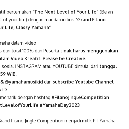
atif bertemakan
“The Next Level of Your Life”
(Be an
 of your life) dengan mandatori lirik
“Grand Filano
r Life, Classy Yamaha”
amaha dalam video
% dari total 100% dan Peserta
tidak harus menggunakan
lam Video Kreatif
.
Please be Creative.
dia sosial INSTAGRAM atau YOUTUBE dimulai dari
tanggal
.59 WIB.
 & @yamahamusikid
dan
subscribe Youtube Channel
 ID
g menarik dengan hashtag
#FilanoJingleCompetition
tLevelofYourLife #YamahaDay2023
 Grand Filano Jingle Competition menjadi milik PT Yamaha