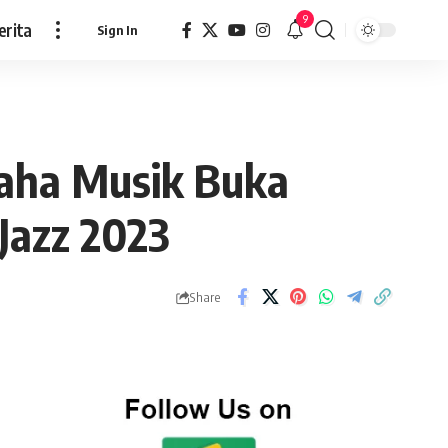
9
erita
Sign In
aha Musik Buka
 Jazz 2023
Share