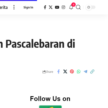
4
erita
Sign In
n Pascalebaran di
Share