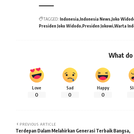
TAGGED:
Indonesia
Indonesia News
Joko Widod
Presiden Joko Widodo
Presiden Jokowi
Warta Ind
What do 
Love
Sad
Happy
S
0
0
0
PREVIOUS ARTICLE
Terdepan Dalam Melahirkan Generasi Terbaik Bangsa,