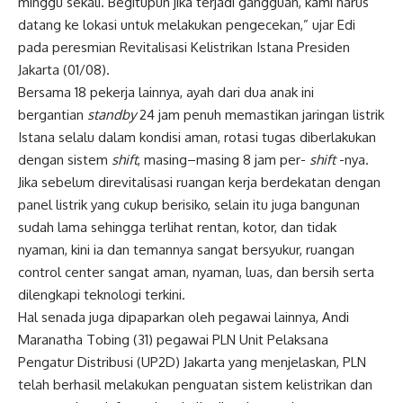
minggu sekali. Begitupun jika terjadi gangguan, kami harus
datang ke lokasi untuk melakukan pengecekan,” ujar Edi
pada peresmian Revitalisasi Kelistrikan Istana Presiden
Jakarta (01/08).
Bersama 18 pekerja lainnya, ayah dari dua anak ini
bergantian
standby
24 jam penuh memastikan jaringan listrik
Istana selalu dalam kondisi aman, rotasi tugas diberlakukan
dengan sistem
shift
, masing–masing 8 jam per-
shift
-nya.
Jika sebelum direvitalisasi ruangan kerja berdekatan dengan
panel listrik yang cukup berisiko, selain itu juga bangunan
sudah lama sehingga terlihat rentan, kotor, dan tidak
nyaman, kini ia dan temannya sangat bersyukur, ruangan
control center sangat aman, nyaman, luas, dan bersih serta
dilengkapi teknologi terkini.
Hal senada juga dipaparkan oleh pegawai lainnya, Andi
Maranatha Tobing (31) pegawai PLN Unit Pelaksana
Pengatur Distribusi (UP2D) Jakarta yang menjelaskan, PLN
telah berhasil melakukan penguatan sistem kelistrikan dan