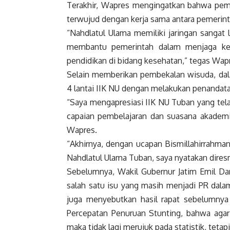
Terakhir,
Wapres
mengingatkan bahwa peme
terwujud dengan kerja sama antara pemerint
“Nahdlatul Ulama memiliki jaringan sangat 
membantu pemerintah dalam menjaga kes
pendidikan di bidang kesehatan,” tegas
Wap
Selain memberikan pembekalan wisuda, dal
4 lantai IIK NU dengan melakukan penandata
“Saya mengapresiasi IIK NU Tuban yang te
capaian pembelajaran dan suasana akademik
Wapres
.
“Akhirnya, dengan ucapan Bismillahirrahma
Nahdlatul Ulama Tuban, saya nyatakan dires
Sebelumnya, Wakil Gubernur Jatim Emil Da
salah satu isu yang masih menjadi PR dala
juga menyebutkan hasil rapat sebelumny
Percepatan Penuruan Stunting, bahwa agar 
maka tidak lagi merujuk pada statistik, teta