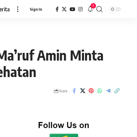
7
erita
Sign In
 Ma’ruf Amin Minta
ehatan
Share