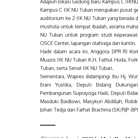
Adapun lokasi Gedung Baru Kampus C IIKNU 
Kampus C IIK NU Tuban merupakan pusat ged
auditorium ke 2 IIK NU Tuban yang berada di
mushola untuk tempat ibadah, asrama mahas
NU Tuban untuk program studi keperawatan
OSCE Center, lapangan olahraga dan kantin.
Hadir dalam acara ini, Anggota DPR RI Komi
Muazis IIK NU Tuban K.H. Fathul Huda, Fo
Tuban, serta Senat IIK NU Tuban.
Sementara,
Wapres
didampingi Ibu Hj. Wur
Erani Yustika, Deputi Bidang Dukung
Pembangunan Suprayoga Hadi, Deputi Bidan
Masduki Baidlowi, Masykuri Abdillah, Robi
Johan Tedja dan Farhat Brachma (SK/RJP-BP