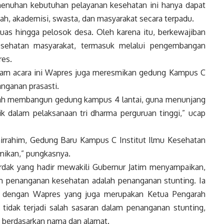
nuhan kebutuhan pelayanan kesehatan ini hanya dapat
ah, akademisi, swasta, dan masyarakat secara terpadu.
luas hingga pelosok desa. Oleh karena itu, berkewajiban
ehatan masyarakat, termasuk melalui pengembangan
res
.
am acara ini
Wapres
juga meresmikan gedung Kampus C
nganan prasasti.
lah membangun gedung kampus 4 lantai, guna menunjang
 dalam pelaksanaan tri dharma perguruan tinggi,” ucap
nirrahim, Gedung Baru Kampus C Institut Ilmu Kesehatan
mikan,” pungkasnya.
rdak yang hadir mewakili Gubernur Jatim menyampaikan,
m penanganan kesehatan adalah penanganan stunting. Ia
a dengan
Wapres
yang juga merupakan Ketua Pengarah
tidak terjadi salah sasaran dalam penanganan stunting,
pi berdasarkan nama dan alamat.