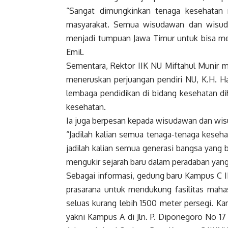
“Sangat dimungkinkan tenaga kesehatan 
masyarakat. Semua wisudawan dan wisuda
menjadi tumpuan Jawa Timur untuk bisa mew
Emil.
Sementara, Rektor IIK NU Miftahul Munir m
meneruskan perjuangan pendiri NU, K.H. Ha
lembaga pendidikan di bidang kesehatan di
kesehatan.
Ia juga berpesan kepada wisudawan dan wis
“Jadilah kalian semua tenaga-tenaga keseha
jadilah kalian semua generasi bangsa yang
mengukir sejarah baru dalam peradaban yang
Sebagai informasi, gedung baru Kampus C I
prasarana untuk mendukung fasilitas mahas
seluas kurang lebih 1500 meter persegi. 
yakni Kampus A di Jln. P. Diponegoro No 17