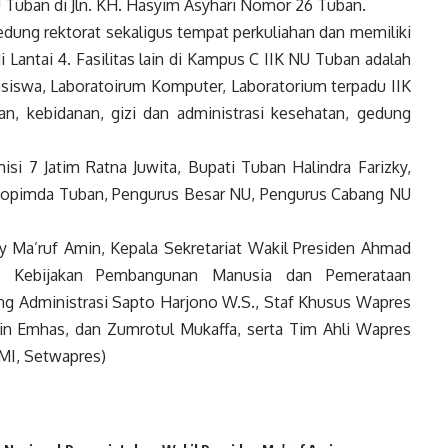
Tuban di Jln. KH. Hasyim Asyhari Nomor 26 Tuban.
ung rektorat sekaligus tempat perkuliahan dan memiliki
 Lantai 4. Fasilitas lain di Kampus C IIK NU Tuban adalah
iswa, Laboratoirum Komputer, Laboratorium terpadu IIK
, kebidanan, gizi dan administrasi kesehatan, gedung
si 7 Jatim Ratna Juwita, Bupati Tuban Halindra Farizky,
rkopimda Tuban, Pengurus Besar NU, Pengurus Cabang NU
y Ma’ruf Amin, Kepala Sekretariat
Wakil Presiden
Ahmad
an Kebijakan Pembangunan Manusia dan Pemerataan
g Administrasi Sapto Harjono W.S., Staf Khusus
Wapres
kin Emhas, dan Zumrotul Mukaffa, serta Tim Ahli
Wapres
MI, Setwapres)