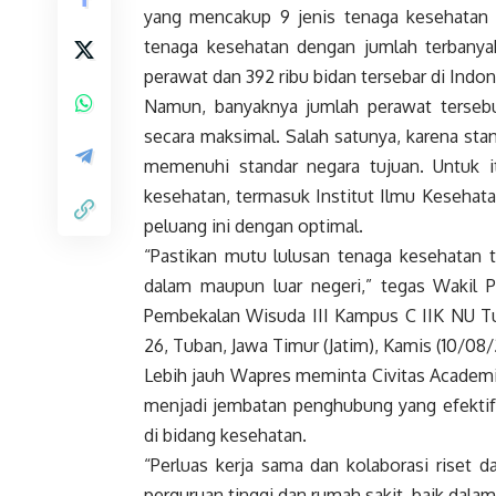
yang mencakup 9 jenis tenaga kesehatan 
tenaga kesehatan dengan jumlah terbanyak
perawat dan 392 ribu bidan tersebar di
Indon
Namun, banyaknya jumlah perawat tersebu
secara maksimal. Salah satunya, karena sta
memenuhi standar negara tujuan. Untuk i
kesehatan, termasuk Institut Ilmu Kesehat
peluang ini dengan optimal.
“Pastikan mutu lulusan tenaga kesehatan t
dalam maupun luar negeri,” tegas
Wakil P
Pembekalan Wisuda III Kampus C IIK NU Tub
26, Tuban, Jawa Timur (Jatim), Kamis (10/08/
Lebih jauh
Wapres
meminta Civitas Academi
menjadi jembatan penghubung yang efekti
di bidang kesehatan.
“Perluas kerja sama dan kolaborasi riset
perguruan tinggi dan rumah sakit, baik dalam