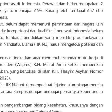
prioritas di
Indonesia
. Perawat dan bidan merupakan 2
, yaitu mencapai 66%. Kurang lebih terdapat 657 ribu
esia
.
t, belum dapat memenuhi permintaan dari negara lain
ndar kompetensi dan kualifikasi perawat
Indonesia
belum
tu, lembaga pendidikan yang memiliki prodi pelayanan
an Nahdlatul Ulama (IIK NU) harus mengelola potensi dan
erus ditingkatkan agar memenuhi standar mutu kerja di
residen
(
Wapres
) K.H. Ma’ruf Amin ketika memberikan
an, yang berlokasi di Jalan K.H. Hasyim Asyhari Nomor
2023).
ca IIK NU untuk memperkuat jejaring alumni agar mereka
f antara kampus dengan berbagai pemangku kepentingan
 dan pengembangan bidang kesehatan, khususnya dengan
 maupun luar negeri,” pinta
Wapres
.