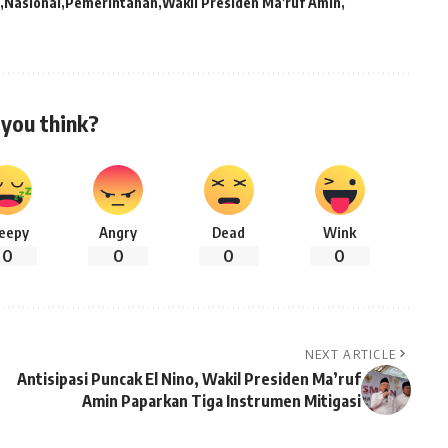
Nasional
Pemerintahan
Wakil Presiden Ma'ruf Amin
you think?
leepy
Angry
Dead
Wink
0
0
0
0
NEXT ARTICLE
Antisipasi Puncak El Nino, Wakil Presiden Ma’ruf
Amin Paparkan Tiga Instrumen Mitigasi