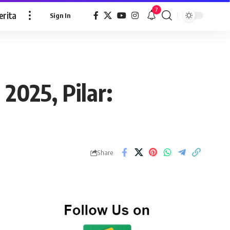
7
erita
Sign In
2025, Pilar:
Share