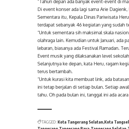
“Tahun depan ada banyak event-event di masin
Di event konser ada lagi sama Arie Dagienk, k
Sementara itu, Kepala Dinas Pariwisata Her
terdapat sebanyak 46 kegiatan yang sudah 
“Untuk sementara sih maksimal skala nasion
olahraga lain. Kemudian untuk Januari, ada 
lebaran, biasanya ada Festival Ramadan. Teru
Event musik yang dilaksanakan level sekola
Selanjutnya ke depan, kata Heru, ragam kegi
terus bertambah.
“Untuk kurasi kita membuat link, ada batasan
ini tetap berjalan di setiap bulan. Setiap aw
tahu. Oh pada bulan ini, tanggal ini ada acara
TAGGED:
Kota Tangerang Selatan
Kota Tangsel
Tangerang
Tangerang Raya
Tangerang Selatan