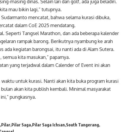
g-masing dinas. Selain lari dan golf, ada juga beladiri.
ita mau bikin lagi,” tutupnya.
u Sudarmanto mencatat, bahwa selama kurasi dibuka,
tercatat dalam CoE 2025 mendatang.
al. Seperti Tangsel Marathon, dan ada beberapa kalender
pagelaran rampak barong. Berikutnya nyambung ke arah
s ada kegiatan barongsai, itu nanti ada di Alam Sutera.
h, semua kita masukan,” paparnya.
atan yang terjadwal dalam Calender of Event ini akan
 waktu untuk kurasi. Nanti akan kita buka program kurasi
al bulan akan kita publish kembali. Minimal masyarakat
 ini,” pungkasnya.
Pilar
Pilar Saga
Pilar Saga Ichsan
South Tangerang
Tangsel