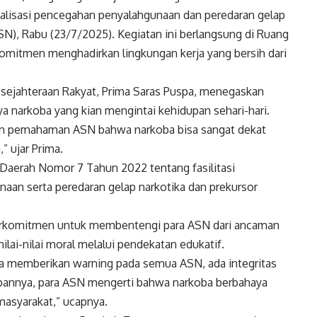
lisasi pencegahan penyalahgunaan dan peredaran gelap
ASN), Rabu (23/7/2025). Kegiatan ini berlangsung di Ruang
omitmen menghadirkan lingkungan kerja yang bersih dari
sejahteraan Rakyat, Prima Saras Puspa, menegaskan
a narkoba yang kian mengintai kehidupan sehari-hari.
tkan pemahaman ASN bahwa narkoba bisa sangat dekat
” ujar Prima.
 Daerah Nomor 7 Tahun 2022 tentang fasilitasi
an serta peredaran gelap narkotika dan prekursor
rkomitmen untuk membentengi para ASN dari ancaman
lai-nilai moral melalui pendekatan edukatif.
ita memberikan warning pada semua ASN, ada integritas
pannya, para ASN mengerti bahwa narkoba berbahaya
 masyarakat,” ucapnya.