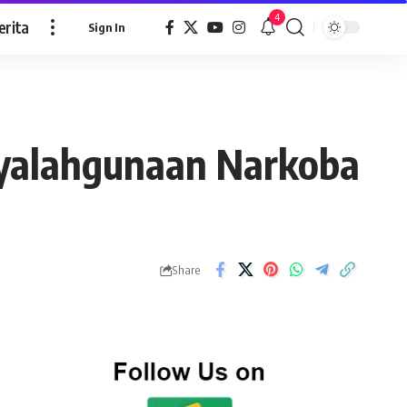
4
erita
Sign In
yalahgunaan Narkoba
Share