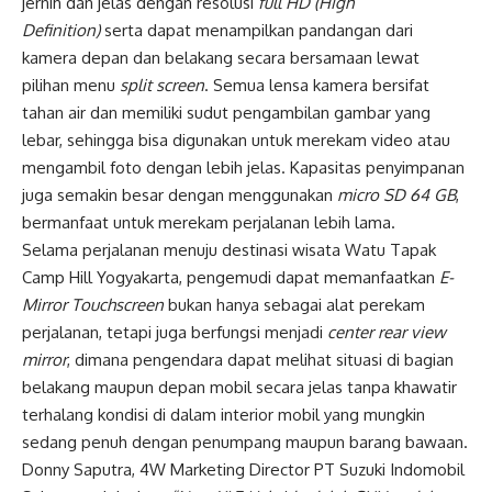
jernih dan jelas dengan resolusi
full HD (High
Definition)
serta dapat menampilkan pandangan dari
kamera depan dan belakang secara bersamaan lewat
pilihan menu
split screen
. Semua lensa kamera bersifat
tahan air dan memiliki sudut pengambilan gambar yang
lebar, sehingga bisa digunakan untuk merekam video atau
mengambil foto dengan lebih jelas. Kapasitas penyimpanan
juga semakin besar dengan menggunakan
micro SD 64 GB
,
bermanfaat untuk merekam perjalanan lebih lama.
Selama perjalanan menuju destinasi wisata Watu Tapak
Camp Hill Yogyakarta, pengemudi dapat memanfaatkan
E-
Mirror Touchscreen
bukan hanya sebagai alat perekam
perjalanan, tetapi juga berfungsi menjadi
center rear view
mirror
, dimana pengendara dapat melihat situasi di bagian
belakang maupun depan mobil secara jelas tanpa khawatir
terhalang kondisi di dalam interior mobil yang mungkin
sedang penuh dengan penumpang maupun barang bawaan.
Donny Saputra, 4W Marketing Director PT Suzuki Indomobil