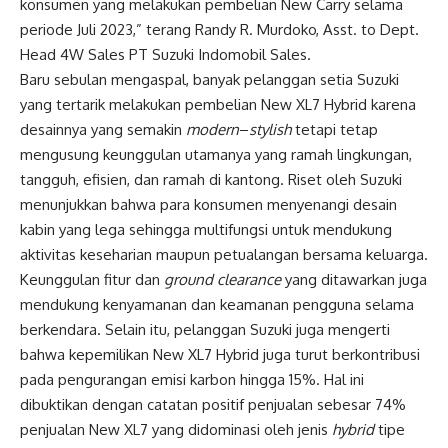
konsumen yang melakukan pembelian New Carry selama
periode Juli 2023,” terang Randy R. Murdoko, Asst. to Dept.
Head 4W Sales PT Suzuki Indomobil Sales.
Baru sebulan mengaspal, banyak pelanggan setia Suzuki
yang tertarik melakukan pembelian New XL7 Hybrid karena
desainnya yang semakin
modern
–
stylish
tetapi tetap
mengusung keunggulan utamanya yang ramah lingkungan,
tangguh, efisien, dan ramah di kantong. Riset oleh Suzuki
menunjukkan bahwa para konsumen menyenangi desain
kabin yang lega sehingga multifungsi untuk mendukung
aktivitas keseharian maupun petualangan bersama keluarga.
Keunggulan fitur dan
ground clearance
yang ditawarkan juga
mendukung kenyamanan dan keamanan pengguna selama
berkendara. Selain itu, pelanggan Suzuki juga mengerti
bahwa kepemilikan New XL7 Hybrid juga turut berkontribusi
pada pengurangan emisi karbon hingga 15%. Hal ini
dibuktikan dengan catatan positif penjualan sebesar 74%
penjualan New XL7 yang didominasi oleh jenis
hybrid
tipe