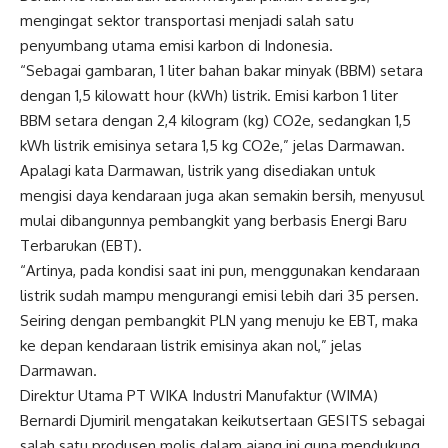
mengingat sektor transportasi menjadi salah satu
penyumbang utama emisi karbon di Indonesia.
“Sebagai gambaran, 1 liter bahan bakar minyak (BBM) setara
dengan 1,5 kilowatt hour (kWh) listrik. Emisi karbon 1 liter
BBM setara dengan 2,4 kilogram (kg) CO2e, sedangkan 1,5
kWh listrik emisinya setara 1,5 kg CO2e,” jelas Darmawan.
Apalagi kata Darmawan, listrik yang disediakan untuk
mengisi daya kendaraan juga akan semakin bersih, menyusul
mulai dibangunnya pembangkit yang berbasis Energi Baru
Terbarukan (EBT).
“Artinya, pada kondisi saat ini pun, menggunakan kendaraan
listrik sudah mampu mengurangi emisi lebih dari 35 persen.
Seiring dengan pembangkit PLN yang menuju ke EBT, maka
ke depan kendaraan listrik emisinya akan nol,” jelas
Darmawan.
Direktur Utama PT WIKA Industri Manufaktur (WIMA)
Bernardi Djumiril mengatakan keikutsertaan GESITS sebagai
salah satu produsen molis dalam ajang ini guna mendukung