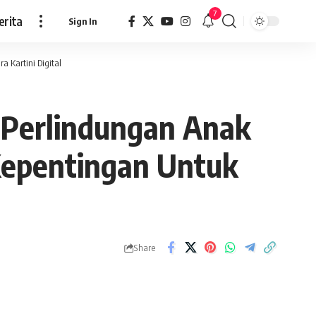
7
erita
Sign In
Kartini Digital
Perlindungan Anak
epentingan Untuk
Share