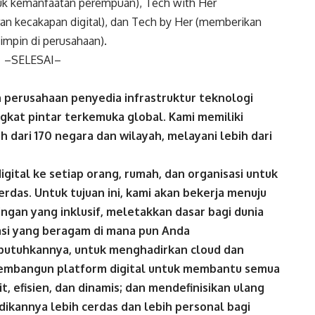
uk kemanfaatan perempuan), Tech with Her
 kecakapan digital), dan Tech by Her (memberikan
mpin di perusahaan).
–SELESAI–
h perusahaan penyedia infrastruktur teknologi
ngkat pintar terkemuka global. Kami memiliki
 dari 170 negara dan wilayah, melayani lebih dari
igital ke setiap orang, rumah, dan organisasi untuk
das. Untuk tujuan ini, kami akan bekerja menuju
ingan yang inklusif, meletakkan dasar bagi dunia
si yang beragam di mana pun Anda
utuhkannya, untuk menghadirkan cloud dan
membangun platform digital untuk membantu semua
it, efisien, dan dinamis; dan mendefinisikan ulang
kannya lebih cerdas dan lebih personal bagi