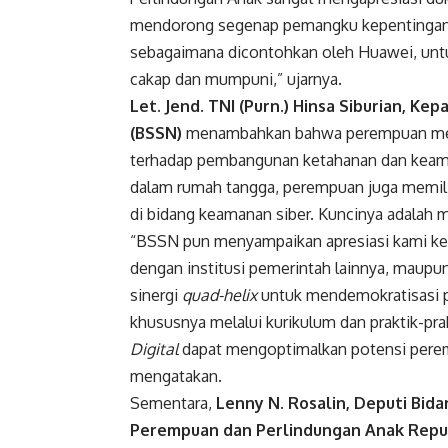
mendorong segenap pemangku kepentingan, t
sebagaimana dicontohkan oleh Huawei, unt
cakap dan mumpuni,” ujarnya.
Let. Jend. TNI (Purn.) Hinsa Siburian, Ke
(BSSN)
menambahkan bahwa perempuan meru
terhadap pembangunan ketahanan dan keama
dalam rumah tangga, perempuan juga memil
di bidang keamanan siber. Kuncinya adalah 
“BSSN pun menyampaikan apresiasi kami kep
dengan institusi pemerintah lainnya, maup
sinergi
quad-helix
untuk mendemokratisasi p
khususnya melalui kurikulum dan praktik-pra
Digital
dapat mengoptimalkan potensi perem
mengatakan.
Sementara,
Lenny N. Rosalin, Deputi Bi
Perempuan dan Perlindungan Anak Repub