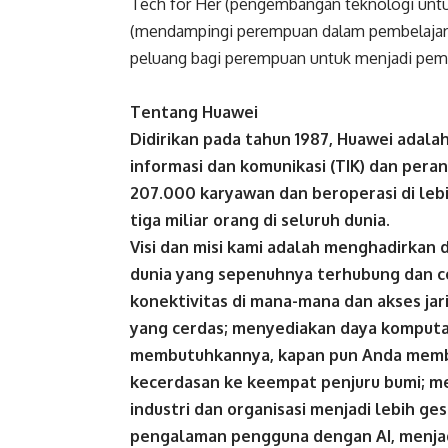
Tech for Her (pengembangan teknologi unt
(mendampingi perempuan dalam pembelajaran
peluang bagi perempuan untuk menjadi pemi
Tentang Huawei
Didirikan pada tahun 1987, Huawei adala
informasi dan komunikasi (TIK) dan pera
207.000 karyawan dan beroperasi di lebih
tiga miliar orang di seluruh dunia.
Visi dan misi kami adalah menghadirkan d
dunia yang sepenuhnya terhubung dan cer
konektivitas di mana-mana dan akses jar
yang cerdas; menyediakan daya komputa
membutuhkannya, kapan pun Anda memb
kecerdasan ke keempat penjuru bumi; 
industri dan organisasi menjadi lebih ges
pengalaman pengguna dengan AI, menjadi