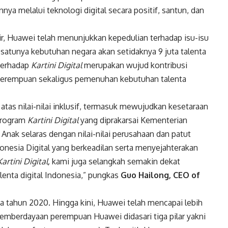
a melalui teknologi digital secara positif, santun, dan
Air, Huawei telah menunjukkan kepedulian terhadap isu-isu
satunya kebutuhan negara akan setidaknya 9 juta talenta
terhadap
Kartini Digital
merupakan wujud kontribusi
perempuan sekaligus pemenuhan kebutuhan talenta
atas nilai-nilai inklusif, termasuk mewujudkan kesetaraan
Program
Kartini Digital
yang diprakarsai Kementerian
ak selaras dengan nilai-nilai perusahaan dan patut
esia Digital yang berkeadilan serta menyejahterakan
Kartini Digital,
kami juga selangkah semakin dekat
lenta digital Indonesia,” pungkas
Guo Hailong, CEO of
tahun 2020. Hingga kini, Huawei telah mencapai lebih
emberdayaan perempuan Huawei didasari tiga pilar yakni