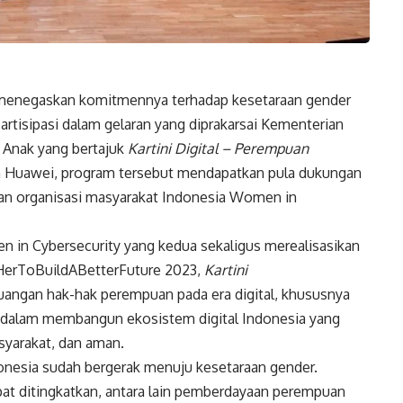
menegaskan komitmennya terhadap kesetaraan gender
tisipasi dalam gelaran yang diprakarsai Kementerian
Anak yang bertajuk
Kartini Digital – Perempuan
n Huawei, program tersebut mendapatkan pula dukungan
dan organisasi masyarakat Indonesia Women in
n in Cybersecurity yang kedua sekaligus merealisasikan
erToBuildABetterFuture 2023,
Kartini
angan hak-hak perempuan pada era digital, khususnya
 dalam membangun ekosistem digital Indonesia yang
syarakat, dan aman.
nesia sudah bergerak menuju kesetaraan gender.
at ditingkatkan, antara lain pemberdayaan perempuan