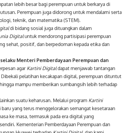
atan lebih besar bagi perempuan untuk berkarya di
utusan. Perempuan juga didorong untuk mendalami serta
ologi, teknik, dan matematika (STEM).
gital
di bidang sosial juga dituangkan dalam
nia Digital
untuk mendorong partisipasi perempuan
ng sehat, positif, dan berpedoman kepada etika dan
Si. selaku Menteri Pemberdayaan Perempuan dan
rpesan agar
Kartini Digital
dapat menjawab tantangan
Dibekali pelatihan kecakapan digital, perempuan dituntut
 hingga mampu memberikan sumbangsih lebih terhadap
 melainkan suatu keharusan. Melalui program
Kartini
ini baru yang terus menggelorakan semangat kesetaraan
sa ke masa, termasuk pada era digital yang
rsendiri. Kementerian Pemberdayaan Perempuan dan
ukungan Huawei terhadap
Kartini Digital,
dan kami