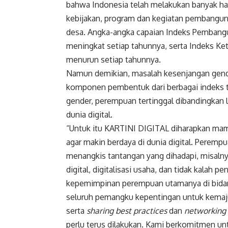
bahwa Indonesia telah melakukan banyak ha
kebijakan, program dan kegiatan pembangunan
desa. Angka-angka capaian Indeks Pemban
meningkat setiap tahunnya, serta Indeks K
menurun setiap tahunnya.
Namun demikian, masalah kesenjangan gender 
komponen pembentuk dari berbagai indeks 
gender, perempuan tertinggal dibandingkan l
dunia digital.
“Untuk itu KARTINI DIGITAL diharapkan ma
agar makin berdaya di dunia digital. Perem
menangkis tantangan yang dihadapi, misalnya 
digital, digitalisasi usaha, dan tidak kalah
kepemimpinan perempuan utamanya di bidan
seluruh pemangku kepentingan untuk kemajua
serta
sharing best practices
dan
networking
perlu terus dilakukan. Kami berkomitmen 