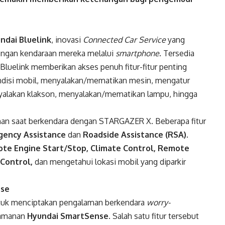
ndai Bluelink
, inovasi
Connected Car Service
yang
ngan kendaraan mereka melalui
smartphone
. Tersedia
luelink memberikan akses penuh fitur-fitur penting
ondisi mobil, menyalakan/mematikan mesin, mengatur
alakan klakson, menyalakan/mematikan lampu, hingga
an saat berkendara dengan STARGAZER X. Beberapa fitur
ency Assistance
dan
Roadside Assistance (RSA)
.
te Engine Start/Stop, Climate Control, Remote
 Control,
dan mengetahui lokasi mobil yang diparkir
nse
uk menciptakan pengalaman berkendara
worry-
eamanan
Hyundai SmartSense
. Salah satu fitur tersebut