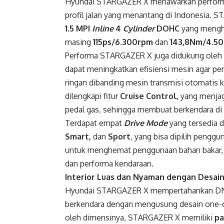
Hyundai STARGAZER X menawarkan performa
profil jalan yang menantang di Indonesia. 
1.5 MPI
Inline
4
Cylinder
DOHC
yang mengha
masing
115ps/6.300rpm
dan
143,8Nm/4.5
Performa STARGAZER X juga didukung oleh
dapat meningkatkan efisiensi mesin agar pen
ringan dibanding mesin transmisi otomatis 
dilengkapi fitur
Cruise Control,
yang menjaga
pedal gas, sehingga membuat berkendara di 
Terdapat empat
Drive Mode
yang tersedia 
Smart,
dan
Sport
, yang bisa dipilih peng
untuk menghemat penggunaan bahan bakar,
dan performa kendaraan.
Interior Luas dan Nyaman dengan Desai
Hyundai STARGAZER X mempertahankan DN
berkendara dengan mengusung desain one-cur
oleh dimensinya, STARGAZER X memiliki
pa