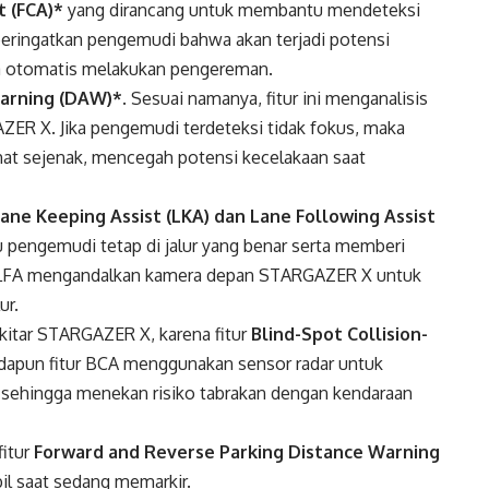
t (FCA)*
yang dirancang untuk membantu mendeteksi
eringatkan pengemudi bahwa akan terjadi potensi
cara otomatis melakukan pengereman.
Warning (DAW)*
. Sesuai namanya, fitur ini menganalisis
R X. Jika pengemudi terdeteksi tidak fokus, maka
hat sejenak, mencegah potensi kecelakaan saat
ane Keeping Assist (LKA)
dan
Lane Following Assist
pengemudi tetap di jalur yang benar serta memberi
itur LFA mengandalkan kamera depan STARGAZER X untuk
ur.
sekitar STARGAZER X, karena fitur
Blind-Spot Collision-
Adapun fitur BCA menggunakan sensor radar untuk
il sehingga menekan risiko tabrakan dengan kendaraan
fitur
Forward and Reverse Parking Distance Warning
il saat sedang memarkir.