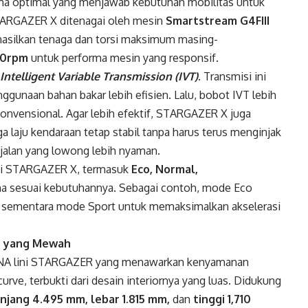
 optimal yang menjawab kebutuhan mobilitas untuk
STARGAZER X ditenagai oleh mesin
Smartstream G4FIII
silkan tenaga dan torsi maksimum masing-
00rpm
untuk performa mesin yang responsif.
Intelligent Variable Transmission (IVT)
. Transmisi ini
ggunaan bahan bakar lebih efisien. Lalu, bobot IVT lebih
konvensional. Agar lebih efektif, STARGAZER X juga
 laju kendaraan tetap stabil tanpa harus terus menginjak
jalan yang lowong lebih nyaman.
di STARGAZER X, termasuk
Eco, Normal,
guna sesuai kebutuhannya. Sebagai contoh, mode Eco
 sementara mode Sport untuk memaksimalkan akselerasi
n yang Mewah
A lini STARGAZER yang menawarkan kenyamanan
ve, terbukti dari desain interiornya yang luas. Didukung
njang 4.495 mm, lebar 1.815 mm,
dan
tinggi 1,710