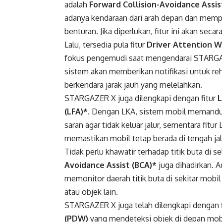
adalah
Forward Collision-Avoidance Assis
adanya kendaraan dari arah depan dan memp
benturan. Jika diperlukan, fitur ini akan se
Lalu, tersedia pula fitur
Driver Attention 
fokus pengemudi saat mengendarai STARGAZE
sistem akan memberikan notifikasi untuk re
berkendara jarak jauh yang melelahkan.
STARGAZER X juga dilengkapi dengan fitur
L
(LFA)*
. Dengan LKA, sistem mobil memandu 
saran agar tidak keluar jalur, sementara f
memastikan mobil tetap berada di tengah jal
Tidak perlu khawatir terhadap titik buta di 
Avoidance Assist (BCA)*
juga dihadirkan. 
memonitor daerah titik buta di sekitar mob
atau objek lain.
STARGAZER X juga telah dilengkapi dengan 
(PDW)
yang mendeteksi objek di depan mob