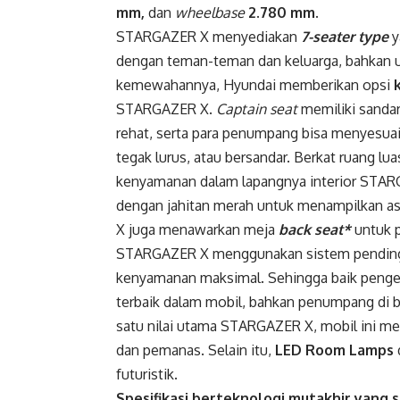
mm,
dan
wheelbase
2.780 mm.
STARGAZER X menyediakan
7-seater type
y
dengan teman-teman dan keluarga, bahkan u
kemewahannya, Hyundai memberikan opsi
STARGAZER X.
Captain seat
memiliki sandar
rehat, serta para penumpang bisa menyesuai
tegak lurus, atau bersandar. Berkat ruang lu
kenyamanan dalam lapangnya interior STAR
dengan jahitan merah untuk menampilkan a
X juga menawarkan meja
back seat*
untuk p
STARGAZER X menggunakan sistem pending
kenyamanan maksimal. Sehingga baik peng
terbaik dalam mobil, bahkan penumpang di b
satu nilai utama STARGAZER X, mobil ini 
dan pemanas. Selain itu,
LED Room Lamps
futuristik.
Spesifikasi berteknologi mutakhir yan