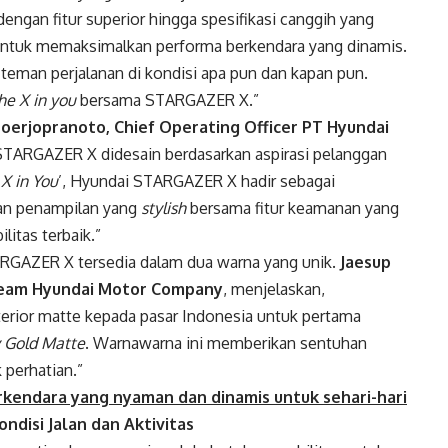
ngan fitur superior hingga spesifikasi canggih yang
 untuk memaksimalkan performa berkendara yang dinamis.
eman perjalanan di kondisi apa pun dan kapan pun.
he X in you
bersama STARGAZER X.”
Soerjopranoto, Chief Operating Officer PT Hyundai
STARGAZER X didesain berdasarkan aspirasi pelanggan
X in You
’, Hyundai STARGAZER X hadir sebagai
an penampilan yang
stylish
bersama fitur keamanan yang
itas terbaik.”
ARGAZER X tersedia dalam dua warna yang unik.
Jaesup
 Team Hyundai Motor Company
, menjelaskan,
ior matte kepada pasar Indonesia untuk pertama
y Gold Matte
. Warnawarna ini memberikan sentuhan
 perhatian.”
endara yang nyaman dan dinamis untuk sehari-hari
disi Jalan dan Aktivitas