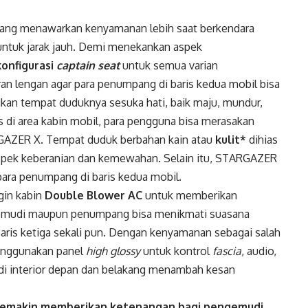
ang menawarkan kenyamanan lebih saat berkendara
ntuk jarak jauh. Demi menekankan aspek
konfigurasi
captain
seat
untuk semua varian
an lengan agar para penumpang di baris kedua mobil bisa
kan tempat duduknya sesuka hati, baik maju, mundur,
as di area kabin mobil, para pengguna bisa merasakan
GAZER X. Tempat duduk berbahan kain atau
kulit*
dihias
spek keberanian dan kemewahan. Selain itu, STARGAZER
ara penumpang di baris kedua mobil.
in kabin
Double Blower AC
untuk memberikan
emudi maupun penumpang bisa menikmati suasana
aris ketiga sekali pun. Dengan kenyamanan sebagai salah
menggunakan panel
high glossy
untuk kontrol
fascia
, audio,
di interior depan dan belakang menambah kesan
g semakin memberikan ketenangan bagi pengemudi