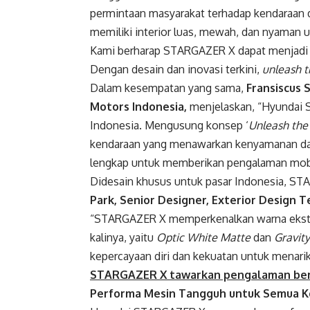
permintaan masyarakat terhadap kendaraan de
memiliki interior luas, mewah, dan nyaman
Kami berharap STARGAZER X dapat menjadi t
Dengan desain dan inovasi terkini,
unleash t
Dalam kesempatan yang sama,
Fransiscus 
Motors Indonesia,
menjelaskan, “Hyundai 
Indonesia. Mengusung konsep ‘
Unleash the 
kendaraan yang menawarkan kenyamanan d
lengkap untuk memberikan pengalaman mobil
Didesain khusus untuk pasar Indonesia, ST
Park, Senior Designer, Exterior Design
“STARGAZER X memperkenalkan warna ekster
kalinya, yaitu
Optic White Matte
dan
Gravit
kepercayaan diri dan kekuatan untuk menarik
STARGAZER X tawarkan pengalaman berk
Performa Mesin Tangguh untuk Semua Kon