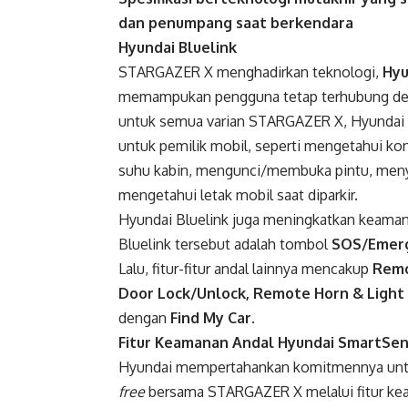
dan penumpang saat berkendara
Hyundai Bluelink
STARGAZER X menghadirkan teknologi,
Hyu
memampukan pengguna tetap terhubung de
untuk semua varian STARGAZER X, Hyundai B
untuk pemilik mobil, seperti mengetahui k
suhu kabin, mengunci/membuka pintu, meny
mengetahui letak mobil saat diparkir.
Hyundai Bluelink juga meningkatkan keaman
Bluelink tersebut adalah tombol
SOS/Emerg
Lalu, fitur-fitur andal lainnya mencakup
Remo
Door Lock/Unlock, Remote Horn & Light
dengan
Find My Car
.
Fitur Keamanan Andal Hyundai SmartSe
Hyundai mempertahankan komitmennya unt
free
bersama STARGAZER X melalui fitur k