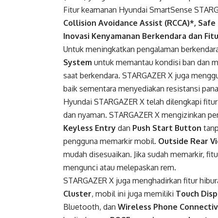
Fitur keamanan Hyundai SmartSense STAR
Collision Avoidance Assist (RCCA)*, Safe
Inovasi Kenyamanan Berkendara dan Fitu
Untuk meningkatkan pengalaman berkendar
System
untuk memantau kondisi ban dan me
saat berkendara. STARGAZER X juga meng
baik sementara menyediakan resistansi panas
Hyundai STARGAZER X telah dilengkapi fitu
dan nyaman. STARGAZER X mengizinkan peng
Keyless Entry
dan
Push Start Button
tanp
pengguna memarkir mobil.
Outside Rear V
mudah disesuaikan. Jika sudah memarkir, fit
mengunci atau melepaskan rem.
STARGAZER X juga menghadirkan fitur hiburan 
Cluster
, mobil ini juga memiliki
Touch Displ
Bluetooth, dan
Wireless Phone Connectiv