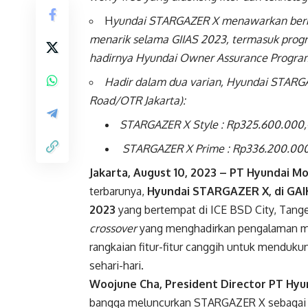
H
yundai STARGAZER X menawarkan berba
menarik selama GIIAS 2023, termasuk progr
hadirnya Hyundai Owner Assurance Progr
Hadir dalam dua varian, Hyundai STARGA
Road/OTR Jakarta):
STARGAZER X Style : Rp325.600.000,
STARGAZER X Prime : Rp336.200.000
Jakarta, August 10, 2023 – PT Hyundai M
terbarunya,
Hyundai
STARGAZER X, di GAIK
2023
yang bertempat di ICE BSD City, Tan
crossover
yang menghadirkan pengalaman mo
rangkaian fitur-fitur canggih untuk menduk
sehari-hari.
Woojune Cha, President Director PT Hyu
bangga meluncurkan STARGAZER X sebagai 