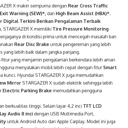
GAZER X makin sempurna dengan
Rear Cross Traffic
 Exit Warning (SEW)*,
dan
High Beam Assist (HBA)*
.
r Digital Terkini Berikan Pengalaman Terbaik
a, STARGAZER X memiliki
Tire Pressure Monitoring
njaganya di kondisi prima untuk mencegah masalah ban
gunakan
Rear Disc Brake
untuk pengereman yang lebih
 yang lebih baik dalam jangka panjang.
r-fitur yang menjamin pengalaman berkendara lebih aman
guna menyalakan mobil lebih cepat dengan fitur
Smart
a kunci. Hyundai STARGAZER X juga memudahkan
iew Mirror
STARGAZER X sudah elektrik sehingga lebih
ur
Electric Parking Brake
memudahkan pengguna
berkualitas tinggi. Selain layar 4,2 inci
TFT LCD
ay Audio 8 inci
dengan USB Multimedia Port,
ity
untuk Android Auto dan Apple Carplay. Model ini juga