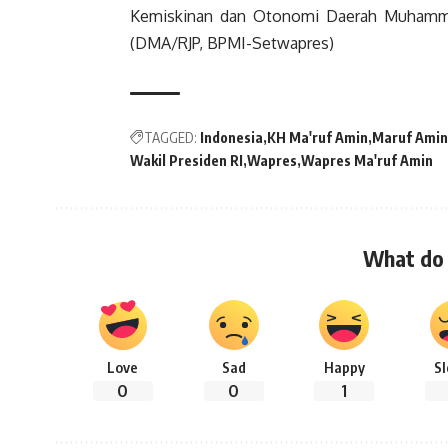
Kemiskinan dan Otonomi Daerah Muhamma
(DMA/RJP, BPMI-Setwapres)
TAGGED:
Indonesia
KH Ma'ruf Amin
Maruf Amin
Wakil Presiden RI
Wapres
Wapres Ma'ruf Amin
What do 
Love
Sad
Happy
S
0
0
1