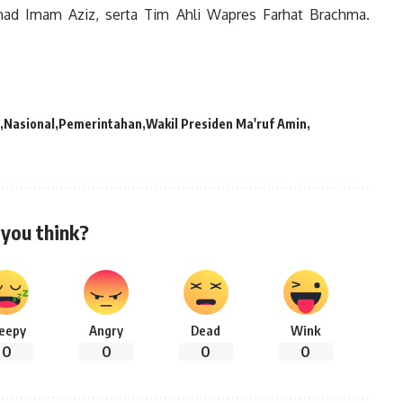
d Imam Aziz, serta Tim Ahli Wapres Farhat Brachma.
Nasional
Pemerintahan
Wakil Presiden Ma'ruf Amin
you think?
leepy
Angry
Dead
Wink
0
0
0
0