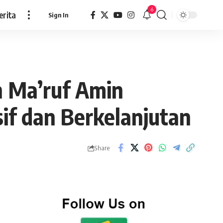
6
erita
Sign In
n Ma’ruf Amin
f dan Berkelanjutan
Share