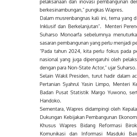
pelaksanaan dan inovasi pembangunan de
berkesinambungan,” pungkas Wapres.
Dalam musrenbangnas kali ini, tema yang 
Inklusif dan Berkelanjutan”. Menteri Per
Suharso Monoarfa sebelumnya menuturka
sasaran pembangunan yang perlu menjadi pe
“Pada tahun 2024, kita perlu fokus pada 
nasional yang juga dipengaruhi oleh pelak
dengan para Non-State Actor,” ujar Suharso.
Selain Wakil Presiden, turut hadir dalam a
Pertanian Syahrul Yasin Limpo, Menteri 
Badan Pusat Statistik Margo Yuwono, sert
Handoko.
Sementara, Wapres didampingi oleh Kepala 
Dukungan Kebijakan Pembangunan Ekonomi d
Khusus Wapres Bidang Reformasi Biro
Komunikasi dan Informasi Masduki Bai