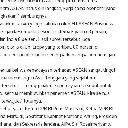
integrasi ekonomi di Asia Tenggara harus terus
itra ASEAN harus dihilangkan, kerja sama ekonomi yang
ingkatkan,” sambungnya.
asarkan survei yang dilakukan oleh EU-ASEAN Business
dengan kesempatan ekonomi terbaik yaitu 63 persen,
an India 8 persen. Hasil survei tersebut juga
 bisnis di Uni Eropa yang terlibat, 80 persen di
ang penting dan ingin meningkatkan angka perdagangan
menilai bahwa kepercayaan terhadap ASEAN sangat tinggi
guna membangun Asia Tenggara yang sejahtera.
st tersebut—menggunakan kepercayaan tersebut untuk
 itu semua membutuhkan parlemen ASEAN, kita semua
 terwujud,” tuturnya.
rsebut yakni Ketua DPR RI Puan Maharani, Ketua MPR RI
no Marsudi, Sekretaris Kabinet Pramono Anung, Presiden
ne, dan Sekretaris Jenderal AIPA Siti Rozaimeriyanty