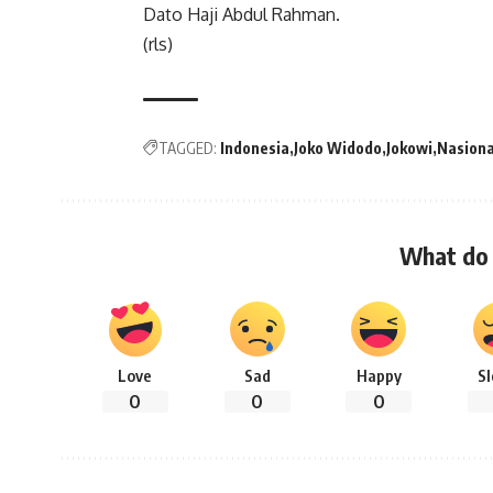
Dato Haji Abdul Rahman.
(rls)
TAGGED:
Indonesia
Joko Widodo
Jokowi
Nasiona
What do 
Love
Sad
Happy
S
0
0
0