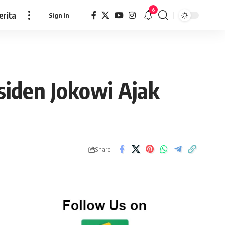
6
erita
Sign In
siden Jokowi Ajak
Share