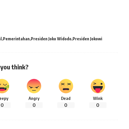
l
Pemerintahan
Presiden Joko Widodo
Presiden Jokowi
you think?
leepy
Angry
Dead
Wink
0
0
0
0