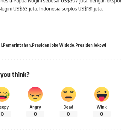
donesia-Papua Nugini sebesar US$307 juta, dengan ekspor
gini US$63 juta. Indonesia surplus US$181 juta.
l
Pemerintahan
Presiden Joko Widodo
Presiden Jokowi
you think?
leepy
Angry
Dead
Wink
0
0
0
0