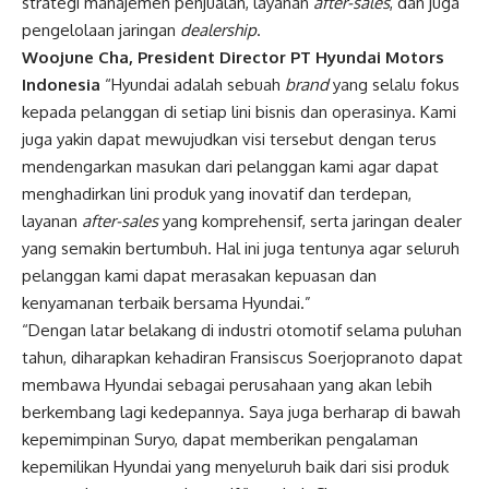
strategi manajemen penjualan, layanan
after-sales
, dan juga
pengelolaan jaringan
dealership
.
Woojune Cha, President Director PT Hyundai Motors
Indonesia
“Hyundai adalah sebuah
brand
yang selalu fokus
kepada pelanggan di setiap lini bisnis dan operasinya. Kami
juga yakin dapat mewujudkan visi tersebut dengan terus
mendengarkan masukan dari pelanggan kami agar dapat
menghadirkan lini produk yang inovatif dan terdepan,
layanan
after-sales
yang komprehensif, serta jaringan dealer
yang semakin bertumbuh. Hal ini juga tentunya agar seluruh
pelanggan kami dapat merasakan kepuasan dan
kenyamanan terbaik bersama Hyundai.”
“Dengan latar belakang di industri otomotif selama puluhan
tahun, diharapkan kehadiran Fransiscus Soerjopranoto dapat
membawa Hyundai sebagai perusahaan yang akan lebih
berkembang lagi kedepannya. Saya juga berharap di bawah
kepemimpinan Suryo, dapat memberikan pengalaman
kepemilikan Hyundai yang menyeluruh baik dari sisi produk