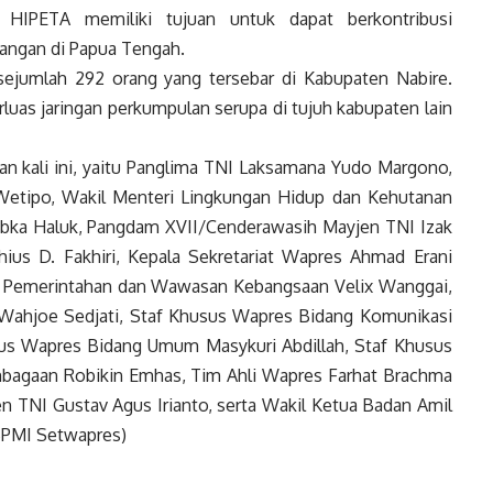
. HIPETA memiliki tujuan untuk dapat berkontribusi
angan di Papua Tengah.
sejumlah 292 orang yang tersebar di Kabupaten Nabire.
uas jaringan perkumpulan serupa di tujuh kabupaten lain
n kali ini, yaitu Panglima TNI Laksamana Yudo Margono,
etipo, Wakil Menteri Lingkungan Hidup dan Kehutanan
ibka Haluk, Pangdam XVII/Cenderawasih Mayjen TNI Izak
ius D. Fakhiri, Kepala Sekretariat
Wapres
Ahmad Erani
n Pemerintahan dan Wawasan Kebangsaan Velix Wanggai,
 Wahjoe Sedjati, Staf Khusus
Wapres
Bidang Komunikasi
sus
Wapres
Bidang Umum Masykuri Abdillah, Staf Khusus
bagaan Robikin Emhas, Tim Ahli
Wapres
Farhat Brachma
n TNI Gustav Agus Irianto, serta Wakil Ketua Badan Amil
PMI Setwapres)