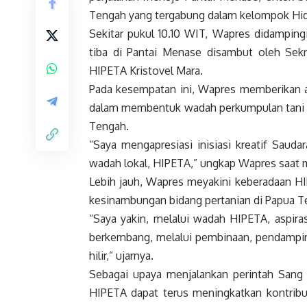
Tengah yang tergabung dalam kelompok Hidu
Sekitar pukul 10.10 WIT,
Wapres
didampingi
tiba di Pantai Menase disambut oleh Sekr
HIPETA Kristovel Mara.
Pada kesempatan ini,
Wapres
memberikan ap
dalam membentuk wadah perkumpulan tani y
Tengah.
“Saya mengapresiasi inisiasi kreatif Saud
wadah lokal, HIPETA,” ungkap
Wapres
saat 
Lebih jauh,
Wapres
meyakini keberadaan HI
kesinambungan bidang pertanian di Papua Teng
“Saya yakin, melalui wadah HIPETA, aspira
berkembang, melalui pembinaan, pendamping
hilir,” ujarnya.
Sebagai upaya menjalankan perintah Sang
HIPETA dapat terus meningkatkan kontribu