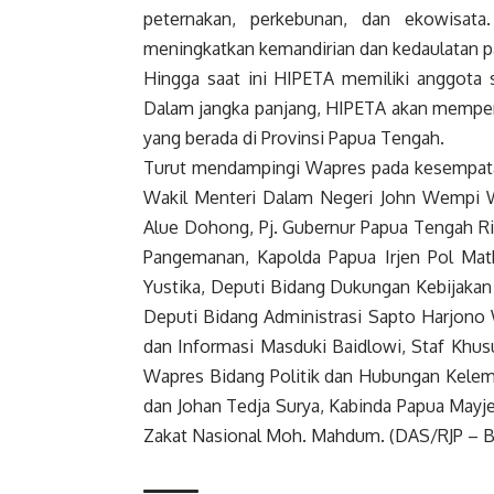
peternakan, perkebunan, dan ekowisata
meningkatkan kemandirian dan kedaulatan p
Hingga saat ini HIPETA memiliki anggota 
Dalam jangka panjang, HIPETA akan memperl
yang berada di Provinsi Papua Tengah.
Turut mendampingi
Wapres
pada kesempata
Wakil Menteri Dalam Negeri John Wempi W
Alue Dohong, Pj. Gubernur Papua Tengah R
Pangemanan, Kapolda Papua Irjen Pol Math
Yustika, Deputi Bidang Dukungan Kebijaka
Deputi Bidang Administrasi Sapto Harjono
dan Informasi Masduki Baidlowi, Staf Khu
Wapres
Bidang Politik dan Hubungan Kelem
dan Johan Tedja Surya, Kabinda Papua Mayje
Zakat
Nasional
Moh. Mahdum. (DAS/RJP – B