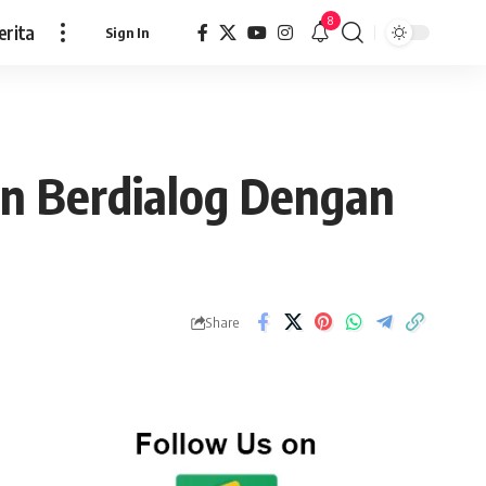
8
erita
Sign In
in Berdialog Dengan
Share