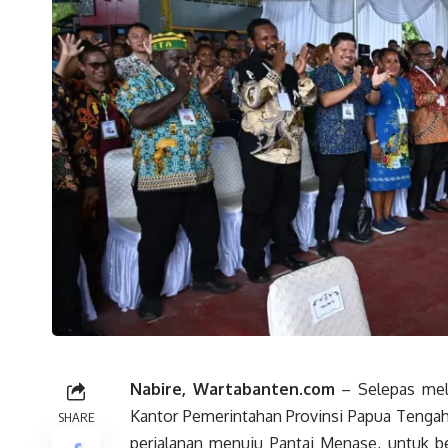
Nabire, Wartabanten.com
– Selepas mel
Kantor Pemerintahan Provinsi Papua Tenga
SHARE
perjalanan menuju Pantai Menase, untuk be