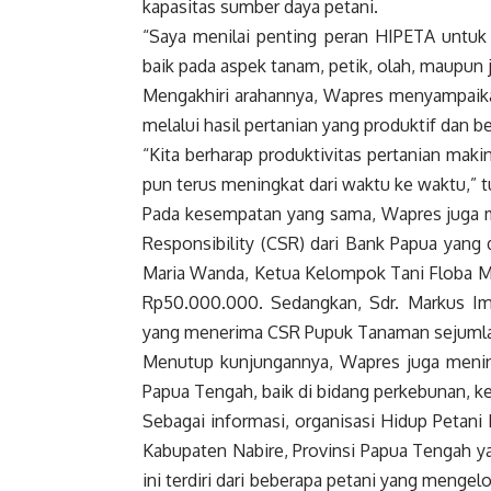
kapasitas sumber daya petani.
“Saya menilai penting peran HIPETA untuk 
baik pada aspek tanam, petik, olah, maupun j
Mengakhiri arahannya,
Wapres
menyampaikan
melalui hasil pertanian yang produktif dan be
“Kita berharap produktivitas pertanian mak
pun terus meningkat dari waktu ke waktu,” t
Pada kesempatan yang sama,
Wapres
juga 
Responsibility (CSR) dari Bank Papua yang d
Maria Wanda, Ketua Kelompok Tani Floba M
Rp50.000.000. Sedangkan, Sdr. Markus Im
yang menerima CSR Pupuk Tanaman sejuml
Menutup kunjungannya,
Wapres
juga menin
Papua Tengah, baik di bidang perkebunan, ke
Sebagai informasi, organisasi Hidup Petan
Kabupaten Nabire, Provinsi Papua Tengah y
ini terdiri dari beberapa petani yang mengel