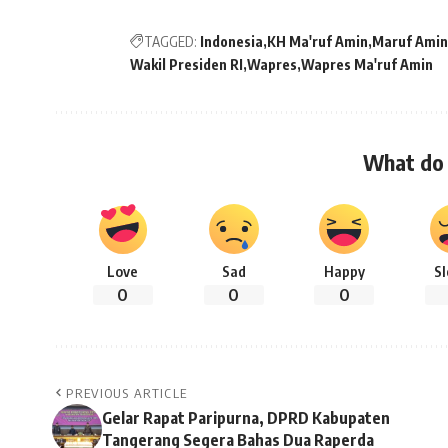
TAGGED:
Indonesia
KH Ma'ruf Amin
Maruf Amin
Wakil Presiden RI
Wapres
Wapres Ma'ruf Amin
What do 
Love
Sad
Happy
S
0
0
0
PREVIOUS ARTICLE
Gelar Rapat Paripurna, DPRD Kabupaten
Tangerang Segera Bahas Dua Raperda