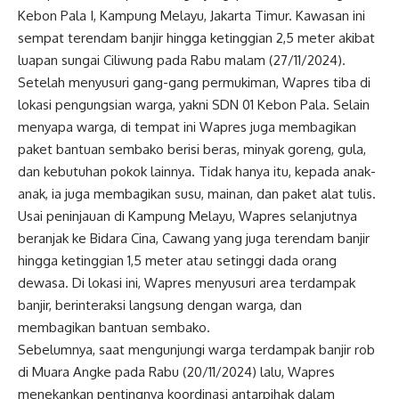
Kebon Pala I, Kampung Melayu, Jakarta Timur. Kawasan ini
sempat terendam banjir hingga ketinggian 2,5 meter akibat
luapan sungai Ciliwung pada Rabu malam (27/11/2024).
Setelah menyusuri gang-gang permukiman,
Wapres
tiba di
lokasi pengungsian warga, yakni SDN 01 Kebon Pala. Selain
menyapa warga, di tempat ini
Wapres
juga membagikan
paket bantuan sembako berisi beras, minyak goreng, gula,
dan kebutuhan pokok lainnya. Tidak hanya itu, kepada anak-
anak, ia juga membagikan susu, mainan, dan paket alat tulis.
Usai peninjauan di Kampung Melayu,
Wapres
selanjutnya
beranjak ke Bidara Cina, Cawang yang juga terendam banjir
hingga ketinggian 1,5 meter atau setinggi dada orang
dewasa. Di lokasi ini,
Wapres
menyusuri area terdampak
banjir, berinteraksi langsung dengan warga, dan
membagikan bantuan sembako.
Sebelumnya, saat mengunjungi warga terdampak banjir rob
di Muara Angke pada Rabu (20/11/2024) lalu,
Wapres
menekankan pentingnya koordinasi antarpihak dalam