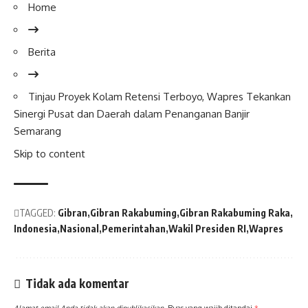
Home
Berita
Tinjau Proyek Kolam Retensi Terboyo,
Wapres
Tekankan
Sinergi Pusat dan Daerah dalam Penanganan Banjir
Semarang
Skip to content
TAGGED:
Gibran
Gibran Rakabuming
Gibran Rakabuming Raka
Indonesia
Nasional
Pemerintahan
Wakil Presiden RI
Wapres
Tidak ada komentar
Alamat email Anda tidak akan dipublikasikan.
Ruas yang wajib ditandai
*