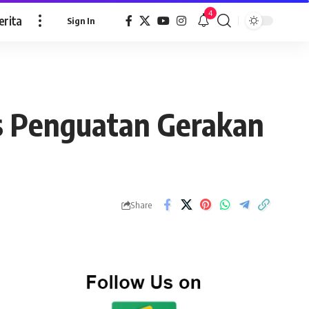
4
erita
Sign In
s Penguatan Gerakan
Share