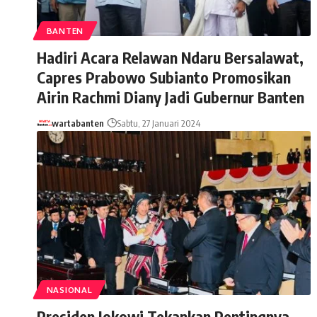
BANTEN
Hadiri Acara Relawan Ndaru Bersalawat,
Capres Prabowo Subianto Promosikan
Airin Rachmi Diany Jadi Gubernur Banten
wartabanten
Sabtu, 27 Januari 2024
NASIONAL
Presiden Jokowi Tekankan Pentingnya