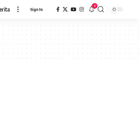
4
erita
Sign In